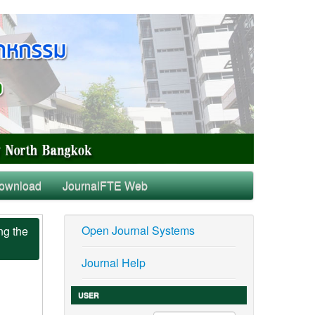
ownload
JournalFTE Web
Open Journal Systems
ng the
Journal Help
USER