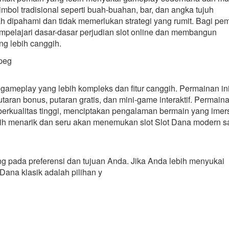
bol tradisional seperti buah-buahan, bar, dan angka tujuh
 dipahami dan tidak memerlukan strategi yang rumit. Bagi pe
empelajari dasar-dasar perjudian slot online dan membangun
g lebih canggih.
ameplay yang lebih kompleks dan fitur canggih. Permainan in
aran bonus, putaran gratis, dan mini-game interaktif. Permaina
berkualitas tinggi, menciptakan pengalaman bermain yang imers
ih menarik dan seru akan menemukan slot Slot Dana modern s
ng pada preferensi dan tujuan Anda. Jika Anda lebih menyukai
Dana klasik adalah pilihan y