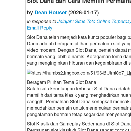
Slot Dana dan Cara Memilih Permaina
by
Dean Houser
(2026-01-17)
In response to
Jelajahi Situs Toto Online Terperca
Email Reply
Slot Dana telah menjadi kata kunci populer bagi pa
Dana adalah beragam pilihan permainan slot yang
video modern. Dengan Slot Dana, pemain dapat 
bermain yang lebih dinamis. Keragaman tema dan 
yang menginginkan hiburan dan kegembiraan di s
Beragam Pilihan Tema Slot Dana
Salah satu keuntungan terbesar Slot Dana adala
memilih dari tema klasik yang menghadirkan nuan
canggih. Permainan Slot Dana seringkali mencaku
memudahkan pemain untuk menemukan permainan
pengalaman bermain tetap segar dan menyenang
Slot Klasik dan Gameplay Sederhana di Slot Dan
Permainan slot klasik di Slot Dana sangat coco