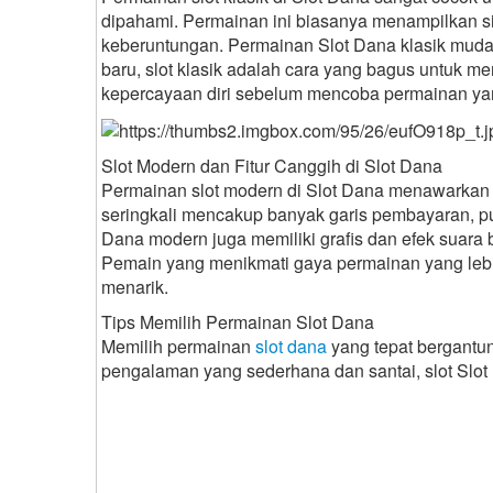
dipahami. Permainan ini biasanya menampilkan sim
keberuntungan. Permainan Slot Dana klasik mudah
baru, slot klasik adalah cara yang bagus untuk m
kepercayaan diri sebelum mencoba permainan yan
Slot Modern dan Fitur Canggih di Slot Dana
Permainan slot modern di Slot Dana menawarkan g
seringkali mencakup banyak garis pembayaran, put
Dana modern juga memiliki grafis dan efek suara 
Pemain yang menikmati gaya permainan yang leb
menarik.
Tips Memilih Permainan Slot Dana
Memilih permainan
slot dana
yang tepat bergantu
pengalaman yang sederhana dan santai, slot Slot 