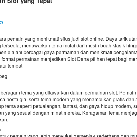
n Slot yang Tepat
ya
ra pemain yang menikmati situs judi slot online. Daya tarik uta
 tersedia, menawarkan tema mulai dari mesin buah klasik hingg
menjelajahi berbagai gaya permainan dan menikmati pengalam
format permainan menjadikan Slot Dana pilihan tepat bagi me
atu tempat.
h beragam tema yang ditawarkan dalam permainan slot. Pemain
sa nostalgia, serta tema modern yang menampilkan grafis dan 
p tema seperti petualangan, fantasi, dan gaya hidup modern, 
 yang sesuai dengan minat mereka. Keragaman tema menja
kan.
a
k untuk pemain yang lebih menyukai gameplay sederhana dan m