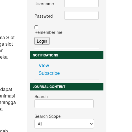
Username
Password
Remember me
ma Slot
a slot
an
NOTIFICATIONS
reka
View
Subscribe
JOURNAL CONTENT
 dapat
animasi
Search
sehingga
ga
Search Scope
udah