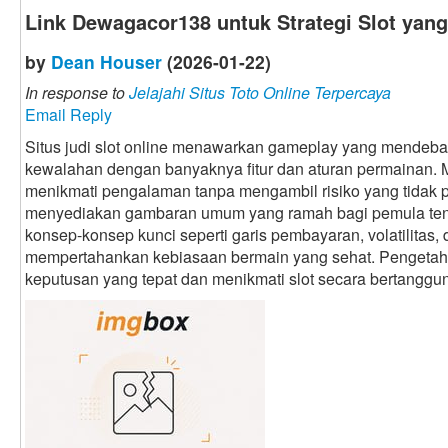
Link Dewagacor138 untuk Strategi Slot yan
by
Dean Houser
(2026-01-22)
In response to
Jelajahi Situs Toto Online Terpercaya
Email Reply
Situs judi slot online menawarkan gameplay yang mendebar
kewalahan dengan banyaknya fitur dan aturan permainan. 
menikmati pengalaman tanpa mengambil risiko yang tidak 
menyediakan gambaran umum yang ramah bagi pemula tenta
konsep-konsep kunci seperti garis pembayaran, volatilitas, 
mempertahankan kebiasaan bermain yang sehat. Pengeta
keputusan yang tepat dan menikmati slot secara bertanggu