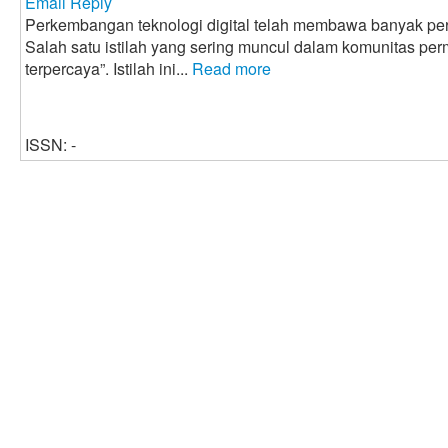
Email Reply
Perkembangan teknologi digital telah membawa banyak per
Salah satu istilah yang sering muncul dalam komunitas perm
terpercaya”. Istilah ini...
Read more
ISSN: -