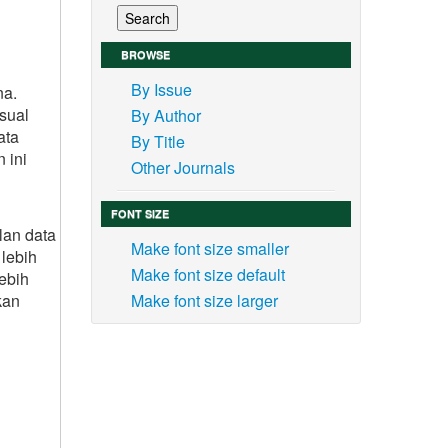
BROWSE
By Issue
na.
sual
By Author
ata
By Title
 ini
Other Journals
FONT SIZE
lan data
Make font size smaller
 lebih
Make font size default
ebih
kan
Make font size larger