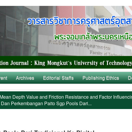
rent
Archives
Editorial Staffs
Publishing Ethics
D
Mean Depth Value and Friction Resistance and Factor Influenci
 Dan Perkembangan Paito Sgp Pools Dari...