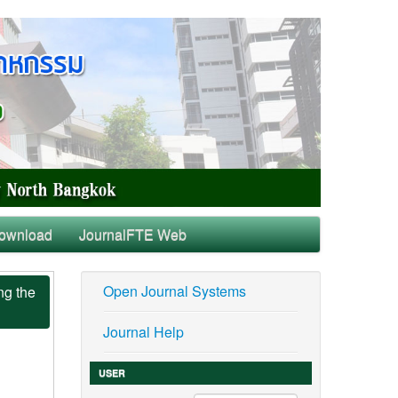
ownload
JournalFTE Web
Open Journal Systems
ng the
Journal Help
USER