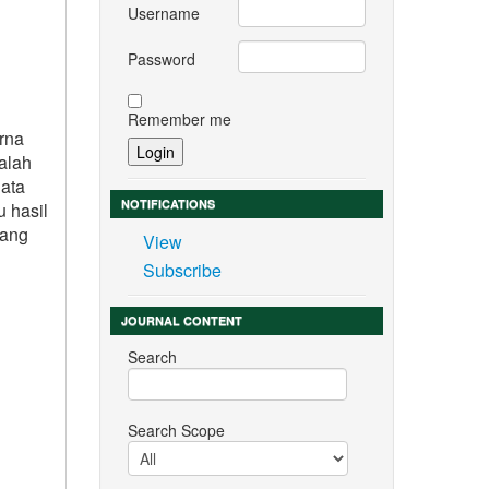
Username
Password
Remember me
arna
alah
Data
NOTIFICATIONS
u hasil
yang
View
Subscribe
JOURNAL CONTENT
Search
Search Scope