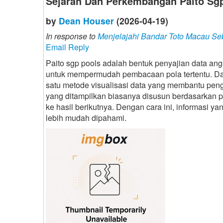
Sejarah Dan Perkembangan Paito Sgp 
by
Dean Houser
(2026-04-19)
In response to
Menjelajahi Bandar Toto Macau Seb
Email Reply
Paito sgp pools adalah bentuk penyajian data ang
untuk mempermudah pembacaan pola tertentu. Dala
satu metode visualisasi data yang membantu peng
yang ditampilkan biasanya disusun berdasarkan per
ke hasil berikutnya. Dengan cara ini, informasi 
lebih mudah dipahami.