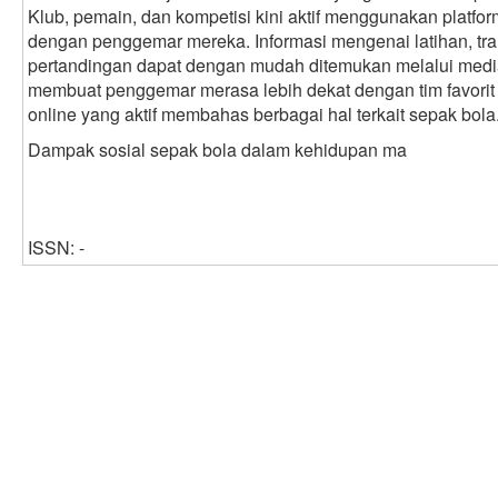
Klub, pemain, dan kompetisi kini aktif menggunakan platform
dengan penggemar mereka. Informasi mengenai latihan, tra
pertandingan dapat dengan mudah ditemukan melalui media s
membuat penggemar merasa lebih dekat dengan tim favorit
online yang aktif membahas berbagai hal terkait sepak bola
Dampak sosial sepak bola dalam kehidupan ma
ISSN: -