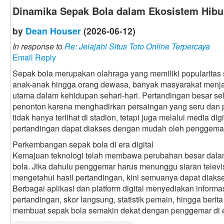
Dinamika Sepak Bola dalam Ekosistem Hibur
by
Dean Houser
(2026-06-12)
In response to
Re: Jelajahi Situs Toto Online Terpercaya
Email Reply
Sepak bola merupakan olahraga yang memiliki popularitas s
anak-anak hingga orang dewasa, banyak masyarakat menja
utama dalam kehidupan sehari-hari. Pertandingan besar sel
penonton karena menghadirkan persaingan yang seru dan p
tidak hanya terlihat di stadion, tetapi juga melalui media d
pertandingan dapat diakses dengan mudah oleh penggemar 
Perkembangan sepak bola di era digital
Kemajuan teknologi telah membawa perubahan besar dala
bola. Jika dahulu penggemar harus menunggu siaran telev
mengetahui hasil pertandingan, kini semuanya dapat diakses
Berbagai aplikasi dan platform digital menyediakan informa
pertandingan, skor langsung, statistik pemain, hingga berita t
membuat sepak bola semakin dekat dengan penggemar di 