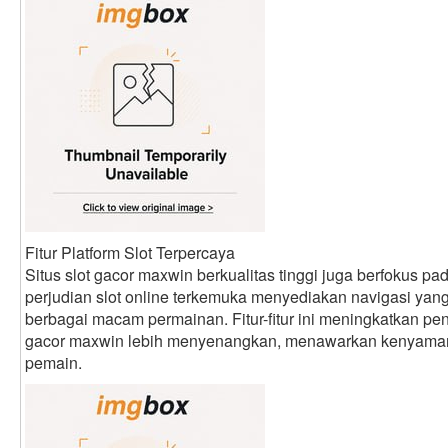
Fitur Platform Slot Terpercaya
Situs slot gacor maxwin berkualitas tinggi juga berfokus 
perjudian slot online terkemuka menyediakan navigasi yang 
berbagai macam permainan. Fitur-fitur ini meningkatkan p
gacor maxwin lebih menyenangkan, menawarkan kenyaman
pemain.