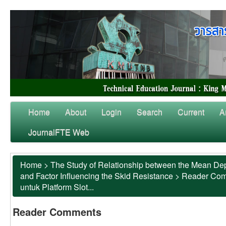
Home
About
Login
Search
Current
A
JournalFTE Web
Home
>
The Study of Relationship between the Mean Dep
and Factor Influencing the Skid Resistance
>
Reader Co
untuk Platform Slot...
Reader Comments