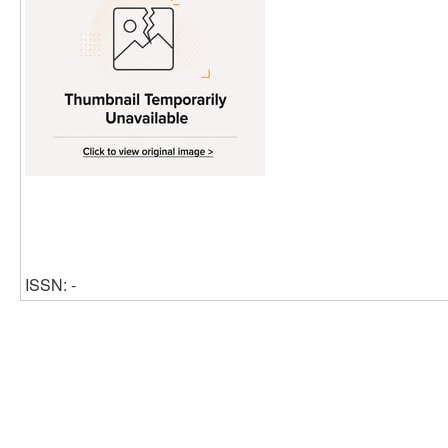
ISSN: -