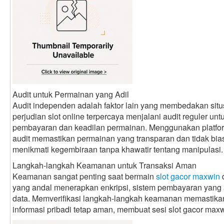
Audit untuk Permainan yang Adil
Audit independen adalah faktor lain yang membedakan situs
perjudian slot online terpercaya menjalani audit reguler un
pembayaran dan keadilan permainan. Menggunakan platfor
audit memastikan permainan yang transparan dan tidak bi
menikmati kegembiraan tanpa khawatir tentang manipulasi.
Langkah-langkah Keamanan untuk Transaksi Aman
Keamanan sangat penting saat bermain
slot gacor maxwin
d
yang andal menerapkan enkripsi, sistem pembayaran yang 
data. Memverifikasi langkah-langkah keamanan memastikan
informasi pribadi tetap aman, membuat sesi slot gacor max