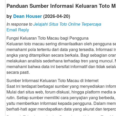
Panduan Sumber Informasi Keluaran Toto Ma
by
Dean Houser
(2026-04-20)
In response to
Jelajahi Situs Toto Online Terpercaya
Email Reply
Fungsi Keluaran Toto Macau bagi Pengguna
Keluaran toto macau sering dimanfaatkan oleh pengguna se
memahami pola tertentu dari data yang tersedia. Informasi 
angka yang ditampilkan secara berkala. Bagi sebagian oran
melakukan analisis sederhana terhadap tren yang muncul.
memahami bahwa data ini bersifat informatif dan tidak selal
secara pasti.
Sumber Informasi Keluaran Toto Macau di Internet
Saat ini terdapat berbagai sumber yang menyediakan informa
Mulai dari situs web, forum diskusi, hingga platform media
rutin. Setiap sumber memiliki cara penyajian yang berbed
yaitu memberikan informasi kepada pengguna. Dalam memil
berhati-hati agar mendapatkan data yang akurat dan terper