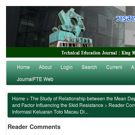
Home
About
Login
Search
Current
A
JournalFTE Web
Home
>
The Study of Relationship between the Mean Dep
and Factor Influencing the Skid Resistance
>
Reader Co
Informasi Keluaran Toto Macau Di...
Reader Comments