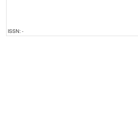
ISSN: -