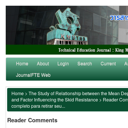
Home
About
Login
Search
Current
A
JournalFTE Web
Home
>
The Study of Relationship between the Mean Dep
and Factor Influencing the Skid Resistance
>
Reader Co
completo para retirar seu...
Reader Comments