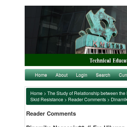
Home
About
Login
Search
Cur
Home
>
The Study of Relationship between the 
Skid Resistance
>
Reader Comments
>
Dinamik
Reader Comments