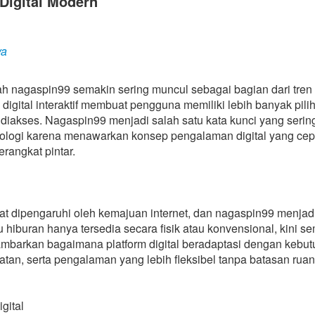
Digital Modern
ya
ilah nagaspin99 semakin sering muncul sebagai bagian dari tren
 digital interaktif membuat pengguna memiliki lebih banyak pili
diakses. Nagaspin99 menjadi salah satu kata kunci yang serin
nologi karena menawarkan konsep pengalaman digital yang cep
erangkat pintar.
t dipengaruhi oleh kemajuan internet, dan nagaspin99 menjad
lu hiburan hanya tersedia secara fisik atau konvensional, kini 
mbarkan bagaimana platform digital beradaptasi dengan kebu
n, serta pengalaman yang lebih fleksibel tanpa batasan rua
gital