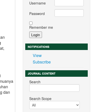
Username
Password
Remember me
han
g
NOTIFICATIONS
at,
View
Subscribe
JOURNAL CONTENT
i
semuanya
Search
tuhan
ng dan
Search Scope