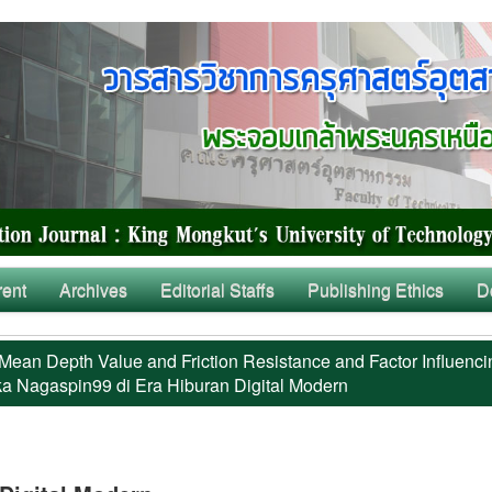
rent
Archives
Editorial Staffs
Publishing Ethics
D
Mean Depth Value and Friction Resistance and Factor Influenci
a Nagaspin99 di Era Hiburan Digital Modern