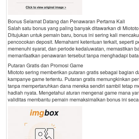
Bonus Selamat Datang dan Penawaran Pertama Kali
Salah satu bonus yang paling banyak ditawarkan di Miotot
Ditujukan untuk pemain baru, bonus ini sering kali mencaku
pencocokan deposit. Memahami ketentuan terkait, seperti 
memenuhi syarat, dan periode kedaluwatan, memastikan 
memanfaatkan penawaran tersebut tanpa menghadapi batas
Putaran Gratis dan Promosi Game
Miototo sering memberikan putaran gratis sebagai bagian d
kampanye game tertentu. Putaran gratis memungkinkan pe
tanpa mempertaruhkan dana mereka sendiri sambil tetap m
hadiah nyata. Mengetahui aturan mengenai game mana yan
validitas membantu pemain memaksimalkan bonus ini seca