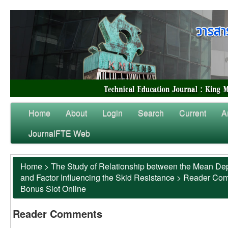
Home
About
Login
Search
Current
A
JournalFTE Web
Home
>
The Study of Relationship between the Mean Dep
and Factor Influencing the Skid Resistance
>
Reader Co
Bonus Slot Online
Reader Comments