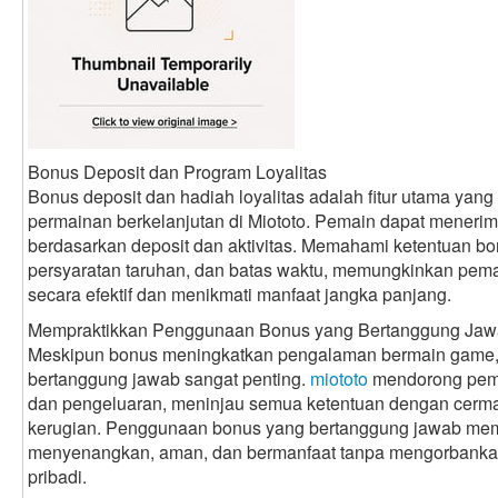
Bonus Deposit dan Program Loyalitas
Bonus deposit dan hadiah loyalitas adalah fitur utama yan
permainan berkelanjutan di Miototo. Pemain dapat menerim
berdasarkan deposit dan aktivitas. Memahami ketentuan bo
persyaratan taruhan, dan batas waktu, memungkinkan pem
secara efektif dan menikmati manfaat jangka panjang.
Mempraktikkan Penggunaan Bonus yang Bertanggung Ja
Meskipun bonus meningkatkan pengalaman bermain game
bertanggung jawab sangat penting.
miototo
mendorong pema
dan pengeluaran, meninjau semua ketentuan dengan cerma
kerugian. Penggunaan bonus yang bertanggung jawab mema
menyenangkan, aman, dan bermanfaat tanpa mengorbankan 
pribadi.