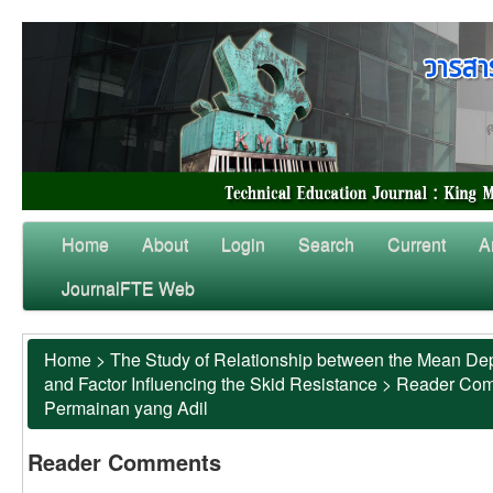
Home
About
Login
Search
Current
A
JournalFTE Web
Home
>
The Study of Relationship between the Mean Dep
and Factor Influencing the Skid Resistance
>
Reader Co
Permainan yang Adil
Reader Comments