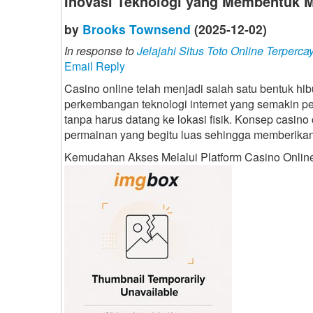
Inovasi Teknologi yang Membentuk 
by
Brooks Townsend
(2025-12-02)
In response to
Jelajahi Situs Toto Online Terperca
Email Reply
Casino online telah menjadi salah satu bentuk hi
perkembangan teknologi internet yang semakin pe
tanpa harus datang ke lokasi fisik. Konsep casino
permainan yang begitu luas sehingga memberikan
Kemudahan Akses Melalui Platform Casino Onlin