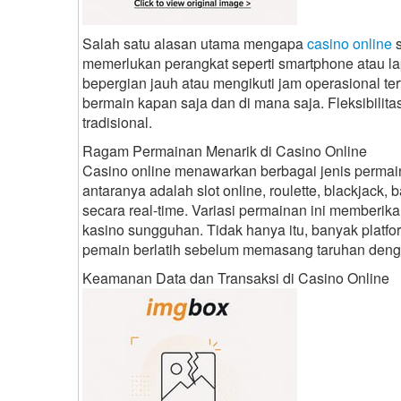
Salah satu alasan utama mengapa
casino online
s
memerlukan perangkat seperti smartphone atau lap
bepergian jauh atau mengikuti jam operasional t
bermain kapan saja dan di mana saja. Fleksibilita
tradisional.
Ragam Permainan Menarik di Casino Online
Casino online menawarkan berbagai jenis permai
antaranya adalah slot online, roulette, blackjack,
secara real-time. Variasi permainan ini memberi
kasino sungguhan. Tidak hanya itu, banyak platf
pemain berlatih sebelum memasang taruhan denga
Keamanan Data dan Transaksi di Casino Online