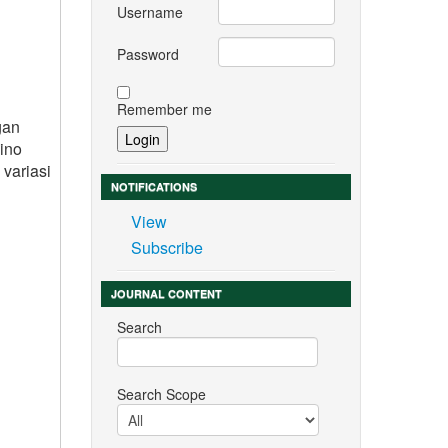
Username
Password
Remember me
gan
ino
 variasi
NOTIFICATIONS
View
Subscribe
JOURNAL CONTENT
Search
Search Scope