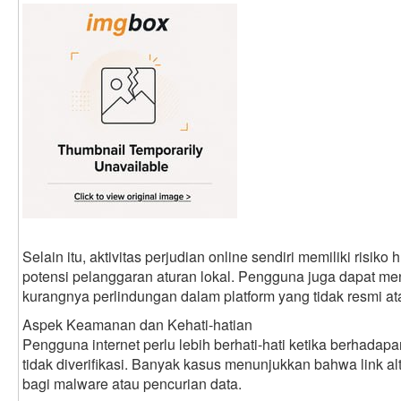
Selain itu, aktivitas perjudian online sendiri memiliki risi
potensi pelanggaran aturan lokal. Pengguna juga dapat men
kurangnya perlindungan dalam platform yang tidak resmi ata
Aspek Keamanan dan Kehati-hatian
Pengguna internet perlu lebih berhati-hati ketika berhadapa
tidak diverifikasi. Banyak kasus menunjukkan bahwa link al
bagi malware atau pencurian data.