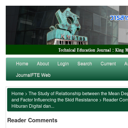
Home
About
Login
Search
Current
A
JournalFTE Web
Home
>
The Study of Relationship between the Mean Dep
and Factor Influencing the Skid Resistance
>
Reader Co
Hiburan Digital dan...
Reader Comments