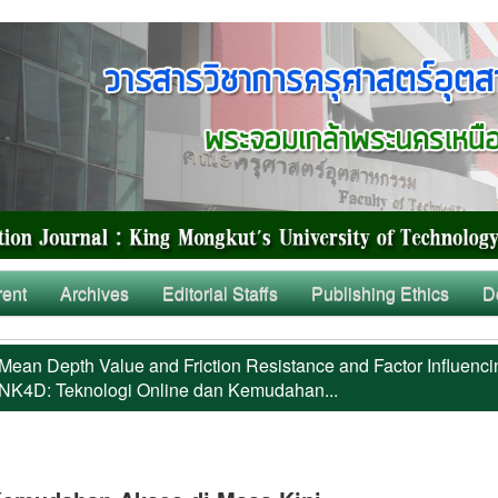
rent
Archives
Editorial Staffs
Publishing Ethics
D
Mean Depth Value and Friction Resistance and Factor Influenci
K4D: Teknologi Online dan Kemudahan...