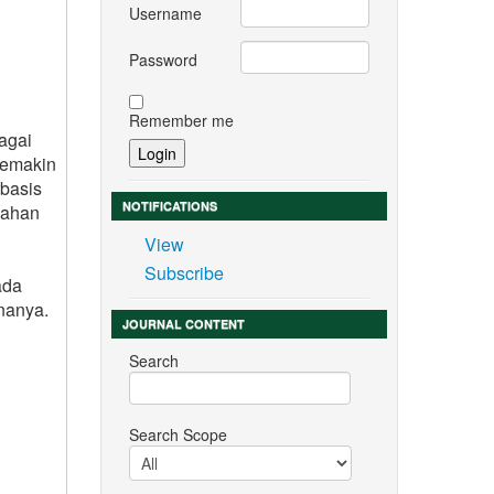
Username
Password
Remember me
agai
semakin
rbasis
NOTIFICATIONS
dahan
View
Subscribe
ada
nanya.
JOURNAL CONTENT
Search
Search Scope