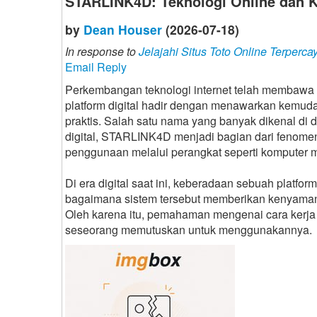
STARLINK4D: Teknologi Online dan 
by
Dean Houser
(2026-07-18)
In response to
Jelajahi Situs Toto Online Terperca
Email Reply
Perkembangan teknologi internet telah membawa
platform digital hadir dengan menawarkan kemud
praktis. Salah satu nama yang banyak dikenal di
digital, STARLINK4D menjadi bagian dari feno
penggunaan melalui perangkat seperti komputer
Di era digital saat ini, keberadaan sebuah platfo
bagaimana sistem tersebut memberikan kenyaman
Oleh karena itu, pemahaman mengenai cara kerja d
seseorang memutuskan untuk menggunakannya.