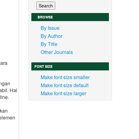
BROWSE
By Issue
By Author
By Title
Other Journals
cara
FONT SIZE
Make font size smaller
ungan
Make font size default
bil. Hal
Make font size larger
ine.
tkan
 elemen