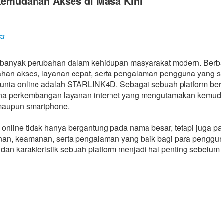
Kemudahan Akses di Masa Kini
ya
 banyak perubahan dalam kehidupan masyarakat modern. Berb
ahan akses, layanan cepat, serta pengalaman pengguna yang 
 dunia online adalah STARLINK4D. Sebagai sebuah platform be
mena perkembangan layanan internet yang mengutamakan kemu
 maupun smartphone.
rm online tidak hanya bergantung pada nama besar, tetapi juga p
an, keamanan, serta pengalaman yang baik bagi para penggu
an karakteristik sebuah platform menjadi hal penting sebelum