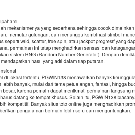
ipahami
lah mekanismenya yang sederhana sehingga cocok dimainkan
ruhan, memutar gulungan, dan menunggu kombinasi simbol munc
seperti wild, scatter, free spin, atau jackpot progresif yang da
na, permainan ini tetap menghadirkan sensasi dan keteganga
entukan sistem RNG (Random Number Generator). Dengan demiki
mendapatkan hasil yang adil dalam tiap putaran.
nsional
pai di lokasi tertentu, PGWIN138 menawarkan banyak keunggula
 lebih banyak, mulai dari tema petualangan, fantasi, hingga b
h besar, karena pemain dapat menikmati permainan langsung m
pa harus datang ke tempat khusus. Selain itu, PGWIN138 biasany
ih kompetitif. Banyak situs toto online juga menghadirkan pro
emberikan pengalaman bermain lebih seru dan menguntungkan.