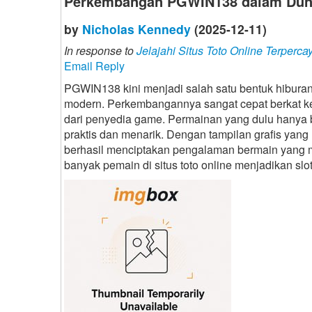
Perkembangan PGWIN138 dalam Dunia
by
Nicholas Kennedy
(2025-12-11)
In response to
Jelajahi Situs Toto Online Terperca
Email Reply
PGWIN138 kini menjadi salah satu bentuk hiburan d
modern. Perkembangannya sangat cepat berkat kem
dari penyedia game. Permainan yang dulu hanya bis
praktis dan menarik. Dengan tampilan grafis yang
berhasil menciptakan pengalaman bermain yang 
banyak pemain di situs toto online menjadikan slo