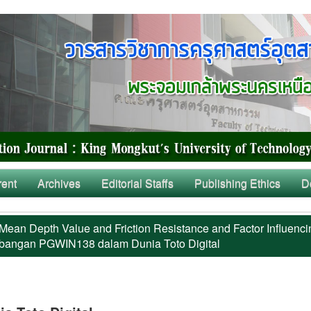
rent
Archives
Editorial Staffs
Publishing Ethics
D
Mean Depth Value and Friction Resistance and Factor Influenci
angan PGWIN138 dalam Dunia Toto Digital