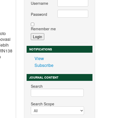
Username
Password
Remember me
toto
novasi
lebih
NOTIFICATIONS
GWIN138
a
View
Subscribe
JOURNAL CONTENT
Search
Search Scope