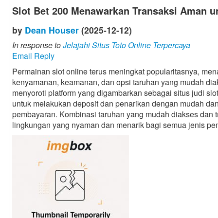
Slot Bet 200 Menawarkan Transaksi Aman u
by
Dean Houser
(2025-12-12)
In response to
Jelajahi Situs Toto Online Terpercaya
Email Reply
Permainan slot online terus meningkat popularitasnya, me
kenyamanan, keamanan, dan opsi taruhan yang mudah diaks
menyoroti platform yang digambarkan sebagai situs judi s
untuk melakukan deposit dan penarikan dengan mudah dan
pembayaran. Kombinasi taruhan yang mudah diakses dan 
lingkungan yang nyaman dan menarik bagi semua jenis pe