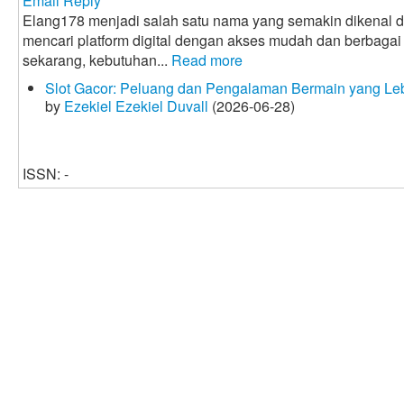
Email Reply
Elang178 menjadi salah satu nama yang semakin dikenal d
mencari platform digital dengan akses mudah dan berbagai f
sekarang, kebutuhan...
Read more
Slot Gacor: Peluang dan Pengalaman Bermain yang Le
by
Ezekiel Ezekiel Duvall
(2026-06-28)
ISSN: -