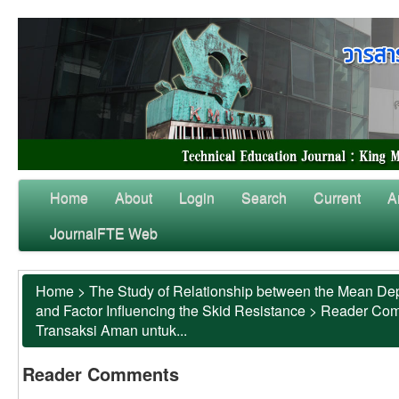
Home
About
Login
Search
Current
A
JournalFTE Web
Home
>
The Study of Relationship between the Mean Dep
and Factor Influencing the Skid Resistance
>
Reader Co
Transaksi Aman untuk...
Reader Comments