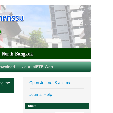
ownload
JournalFTE Web
Open Journal Systems
ng the
Journal Help
USER