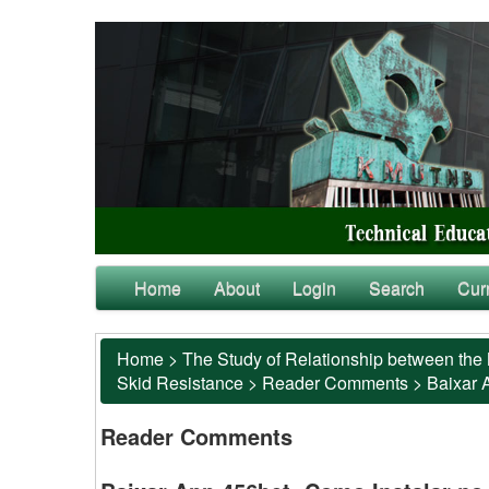
Home
About
Login
Search
Cur
Home
>
The Study of Relationship between the 
Skid Resistance
>
Reader Comments
>
Baixar 
Reader Comments