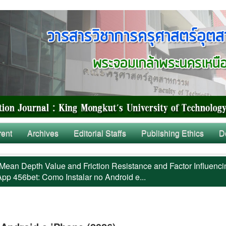
rent
Archives
Editorial Staffs
Publishing Ethics
D
Mean Depth Value and Friction Resistance and Factor Influenci
App 456bet: Como Instalar no Android e...