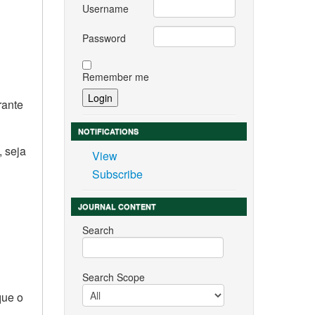
Username
Password
Remember me
rante
NOTIFICATIONS
 seja
View
Subscribe
JOURNAL CONTENT
Search
Search Scope
que o