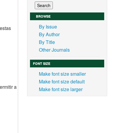
BROWSE
By Issue
 estas
By Author
By Title
Other Journals
FONT SIZE
Make font size smaller
Make font size default
rmitir a
Make font size larger