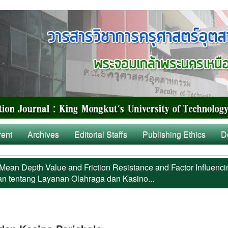
rent
Archives
Editorial Staffs
Publishing Ethics
D
Mean Depth Value and Friction Resistance and Factor Influenci
 tentang Layanan Olahraga dan Kasino...