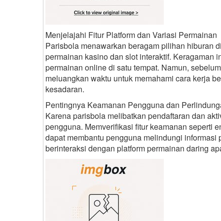
Menjelajahi Fitur Platform dan Variasi Permainan
Parisbola menawarkan beragam pilihan hiburan digi
permainan kasino dan slot interaktif. Keragaman 
permainan online di satu tempat. Namun, sebelum 
meluangkan waktu untuk memahami cara kerja ber
kesadaran.
Pentingnya Keamanan Pengguna dan Perlindung
Karena parisbola melibatkan pendaftaran dan akti
pengguna. Memverifikasi fitur keamanan seperti e
dapat membantu pengguna melindungi informasi pr
berinteraksi dengan platform permainan daring ap