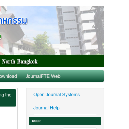
ownload
JournalFTE Web
Open Journal Systems
ng the
Journal Help
USER