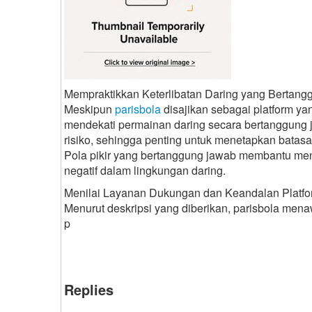
Mempraktikkan Keterlibatan Daring yang Bertan
Meskipun
parisbola
disajikan sebagai platform y
mendekati permainan daring secara bertanggung j
risiko, sehingga penting untuk menetapkan batas
Pola pikir yang bertanggung jawab membantu m
negatif dalam lingkungan daring.
Menilai Layanan Dukungan dan Keandalan Platf
Menurut deskripsi yang diberikan, parisbola me
p
Replies