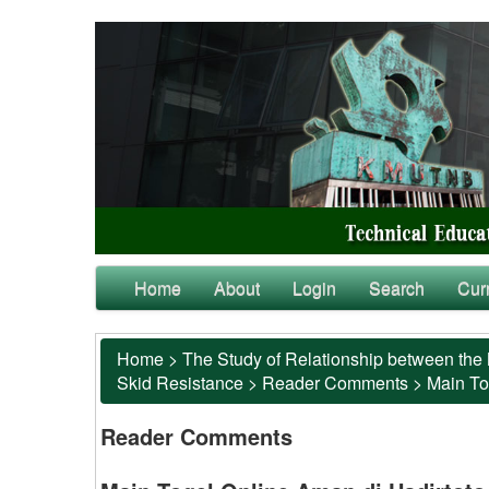
Home
About
Login
Search
Cur
Home
>
The Study of Relationship between the 
Skid Resistance
>
Reader Comments
>
Main To
Reader Comments