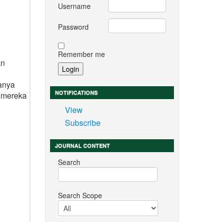
Username
Password
Remember me
an
hanya
NOTIFICATIONS
i mereka
View
Subscribe
JOURNAL CONTENT
Search
Search Scope