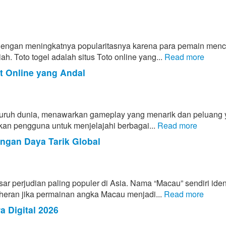
 dengan meningkatnya popularitasnya karena para pemain menc
. Toto togel adalah situs Toto online yang...
Read more
ot Online yang Andal
seluruh dunia, menawarkan gameplay yang menarik dan peluang
kan pengguna untuk menjelajahi berbagai...
Read more
ngan Daya Tarik Global
ar perjudian paling populer di Asia. Nama “Macau” sendiri iden
 heran jika permainan angka Macau menjadi...
Read more
a Digital 2026