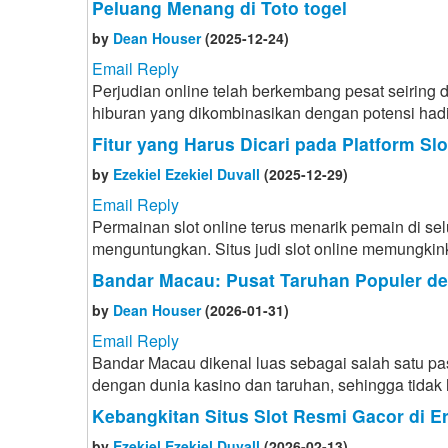
Peluang Menang di Toto togel
by
Dean Houser
(2025-12-24)
Email Reply
Perjudian online telah berkembang pesat seiring
hiburan yang dikombinasikan dengan potensi hadiah
Fitur yang Harus Dicari pada Platform Sl
by
Ezekiel Ezekiel Duvall
(2025-12-29)
Email Reply
Permainan slot online terus menarik pemain di 
menguntungkan. Situs judi slot online memungkin
Bandar Macau: Pusat Taruhan Populer de
by
Dean Houser
(2026-01-31)
Email Reply
Bandar Macau dikenal luas sebagai salah satu pas
dengan dunia kasino dan taruhan, sehingga tidak
Kebangkitan Situs Slot Resmi Gacor di Er
by
Ezekiel Ezekiel Duvall
(2026-02-13)