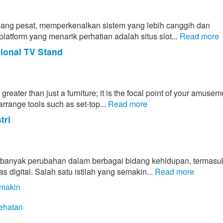
mbang pesat, memperkenalkan sistem yang lebih canggih dan
atform yang menarik perhatian adalah situs slot...
Read more
ional TV Stand
reater than just a furniture; it is the focal point of your amusem
 arrange tools such as set-top...
Read more
tri
 banyak perubahan dalam berbagai bidang kehidupan, termasu
 digital. Salah satu istilah yang semakin...
Read more
emakin
ehatan