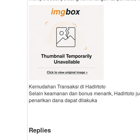
Kemudahan Transaksi di Hadirtoto
Selain keamanan dan bonus menarik, Hadirtoto ju
penarikan dana dapat dilakuka
Replies