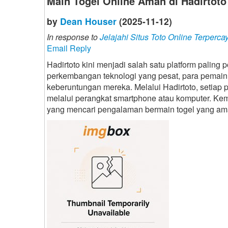
Main Togel Online Aman di Hadirtoto
by
Dean Houser
(2025-11-12)
In response to
Jelajahi Situs Toto Online Terperca
Email Reply
Hadirtoto kini menjadi salah satu platform paling
perkembangan teknologi yang pesat, para pemain 
keberuntungan mereka. Melalui Hadirtoto, setiap 
melalui perangkat smartphone atau komputer. Kem
yang mencari pengalaman bermain togel yang a