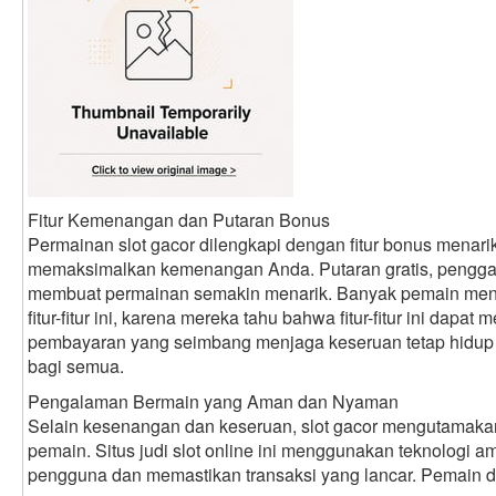
Fitur Kemenangan dan Putaran Bonus
Permainan slot gacor dilengkapi dengan fitur bonus menari
memaksimalkan kemenangan Anda. Putaran gratis, penggan
membuat permainan semakin menarik. Banyak pemain menik
fitur-fitur ini, karena mereka tahu bahwa fitur-fitur ini dapa
pembayaran yang seimbang menjaga keseruan tetap hidup 
bagi semua.
Pengalaman Bermain yang Aman dan Nyaman
Selain kesenangan dan keseruan, slot gacor mengutama
pemain. Situs judi slot online ini menggunakan teknologi a
pengguna dan memastikan transaksi yang lancar. Pemain d