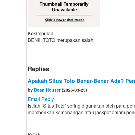
Kesimpulan
BENIHTOTO merupakan salah
Replies
Apakah Situs Toto Benar-Benar Ada? Pe
by
Dean Houser
(2026-03-23)
Email Reply
Istilah “Situs Toto” sering digunakan oleh para
memberikan kemenangan atau jackpot dalam periode