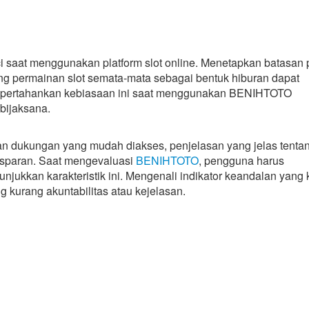
i saat menggunakan platform slot online. Menetapkan batasan p
 permainan slot semata-mata sebagai bentuk hiburan dapat
empertahankan kebiasaan ini saat menggunakan BENIHTOTO
bijaksana.
an dukungan yang mudah diakses, penjelasan yang jelas tenta
nsparan. Saat mengevaluasi
BENIHTOTO
, pengguna harus
ukkan karakteristik ini. Mengenali indikator keandalan yang 
kurang akuntabilitas atau kejelasan.