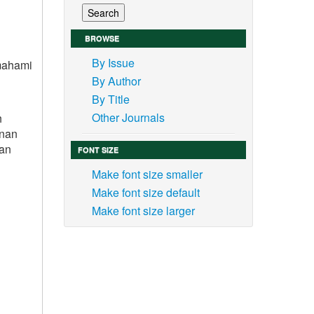
BROWSE
By Issue
emahami
By Author
By Title
Other Journals
h
anan
kan
FONT SIZE
Make font size smaller
Make font size default
Make font size larger