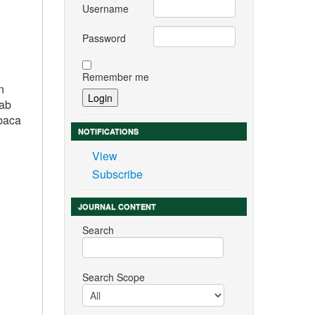
Username
Password
Remember me
n
wab
mbaca
NOTIFICATIONS
View
Subscribe
JOURNAL CONTENT
Search
Search Scope