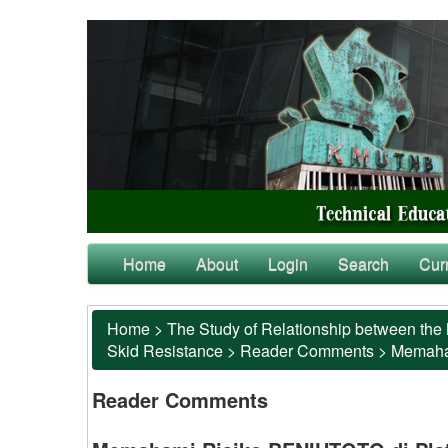
Home
About
Login
Search
Cur
Home
>
The Study of Relationship between the 
Skid Resistance
>
Reader Comments
>
Memaham
Reader Comments