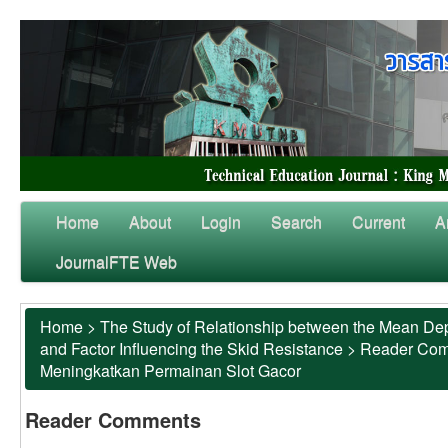
Home
About
Login
Search
Current
A
JournalFTE Web
Home
>
The Study of Relationship between the Mean Dep
and Factor Influencing the Skid Resistance
>
Reader Co
Meningkatkan Permainan Slot Gacor
Reader Comments