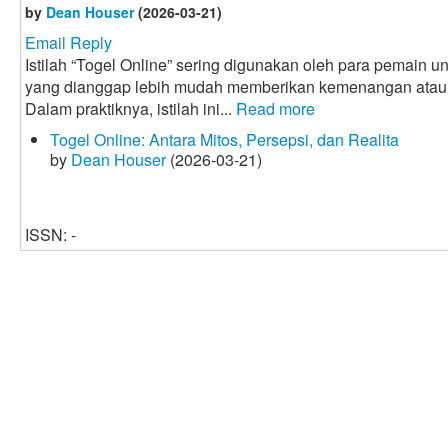
by
Dean Houser
(2026-03-21)
Email Reply
Istilah “Togel Online” sering digunakan oleh para pemain
yang dianggap lebih mudah memberikan kemenangan atau ja
Dalam praktiknya, istilah ini...
Read more
Togel Online: Antara Mitos, Persepsi, dan Realita
by
Dean Houser
(2026-03-21)
ISSN: -