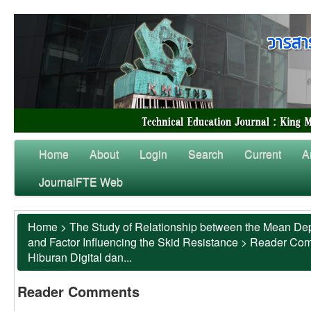
Home
About
Login
Search
Current
A
JournalFTE Web
Home
>
The Study of Relationship between the Mean Dep
and Factor Influencing the Skid Resistance
>
Reader Co
Hiburan Digital dan...
Reader Comments