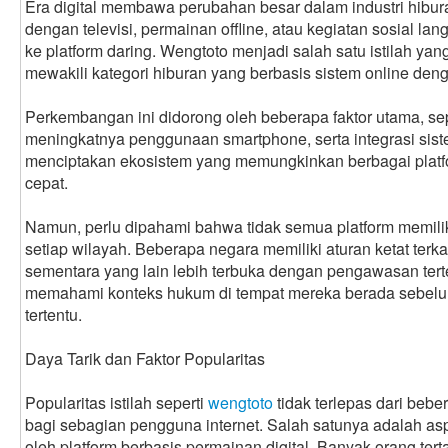
Era digital membawa perubahan besar dalam industri hibura
dengan televisi, permainan offline, atau kegiatan sosial la
ke platform daring. Wengtoto menjadi salah satu istilah yan
mewakili kategori hiburan yang berbasis sistem online de
Perkembangan ini didorong oleh beberapa faktor utama, se
meningkatnya penggunaan smartphone, serta integrasi sist
menciptakan ekosistem yang memungkinkan berbagai plat
cepat.
Namun, perlu dipahami bahwa tidak semua platform memiliki
setiap wilayah. Beberapa negara memiliki aturan ketat terkai
sementara yang lain lebih terbuka dengan pengawasan terte
memahami konteks hukum di tempat mereka berada sebelum te
tertentu.
Daya Tarik dan Faktor Popularitas
Popularitas istilah seperti
wengtoto
tidak terlepas dari beb
bagi sebagian pengguna internet. Salah satunya adalah as
oleh platform berbasis permainan digital. Banyak orang tertar