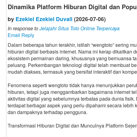
Dinamika Platform Hiburan Digital dan Popu
by
Ezekiel Ezekiel Duvall
(2026-07-06)
In response to
Jelajahi Situs Toto Online Terpercaya
Email Reply
Dalam beberapa tahun terakhir, istilah “wengtoto” sering 
hiburan digital berbasis internet. Nama ini kerap dikaitka
ekosistem permainan daring, khususnya yang bernuansa ta
peluang. Perkembangan teknologi digital telah membuat be
mudah diakses, termasuk yang bersifat interaktif dan kompetit
Fenomena seperti wengtoto tidak hanya menunjukkan peru
hiburan, tetapi juga menggambarkan bagaimana internet te
aktivitas digital yang sebelumnya terbatas pada dunia fisik.
terdapat berbagai aspek yang perlu dipahami secara lebih krit
dan dampaknya terhadap pengguna.
Transformasi Hiburan Digital dan Munculnya Platform Sejen