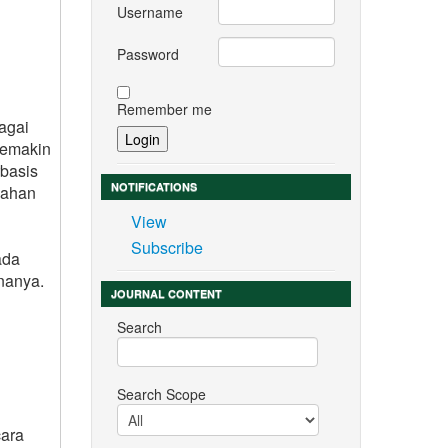
Username
Password
Remember me
agai
semakin
rbasis
NOTIFICATIONS
dahan
View
Subscribe
ada
nanya.
JOURNAL CONTENT
Search
Search Scope
cara