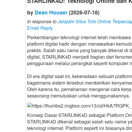
STARLINK4D: Teknologi Online dan 
by
Dean Houser
(2026-07-18)
In response to
Jelajahi Situs Toto Online Terperca
Email Reply
Perkembangan teknologi internet telah membawa
platform digital hadir dengan menawarkan kemud
praktis. Salah satu nama yang banyak dikenal di
digital, STARLINK4D menjadi bagian dari feno
penggunaan melalui perangkat seperti komputer
Di era digital saat ini, keberadaan sebuah platfo
bagaimana sistem tersebut memberikan kenyaman
Oleh karena itu, pemahaman mengenai cara kerja d
seseorang memutuskan untuk menggunakannya.
Konsep Dasar STARLINK4D sebagai Platform Onlin
STARLINK4D dikenal sebagai salah satu nama ya
teknologi internet. Platform seperti ini biasany