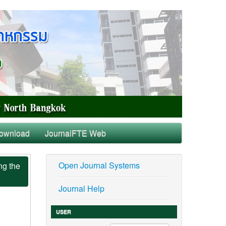
ownload
JournalFTE Web
Open Journal Systems
ng the
Journal Help
USER