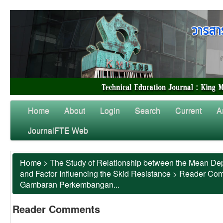
Home
About
Login
Search
Current
A
JournalFTE Web
Home
>
The Study of Relationship between the Mean Dep
and Factor Influencing the Skid Resistance
>
Reader Co
Gambaran Perkembangan...
Reader Comments