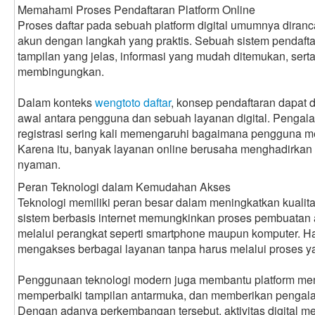
Memahami Proses Pendaftaran Platform Online
Proses daftar pada sebuah platform digital umumnya dira
akun dengan langkah yang praktis. Sebuah sistem pendafta
tampilan yang jelas, informasi yang mudah ditemukan, sert
membingungkan.
Dalam konteks
wengtoto daftar
, konsep pendaftaran dapat d
awal antara pengguna dan sebuah layanan digital. Penga
registrasi sering kali memengaruhi bagaimana pengguna men
Karena itu, banyak layanan online berusaha menghadirkan 
nyaman.
Peran Teknologi dalam Kemudahan Akses
Teknologi memiliki peran besar dalam meningkatkan kualit
sistem berbasis internet memungkinkan proses pembuatan a
melalui perangkat seperti smartphone maupun komputer. H
mengakses berbagai layanan tanpa harus melalui proses ya
Penggunaan teknologi modern juga membantu platform menin
memperbaiki tampilan antarmuka, dan memberikan pengala
Dengan adanya perkembangan tersebut, aktivitas digital m