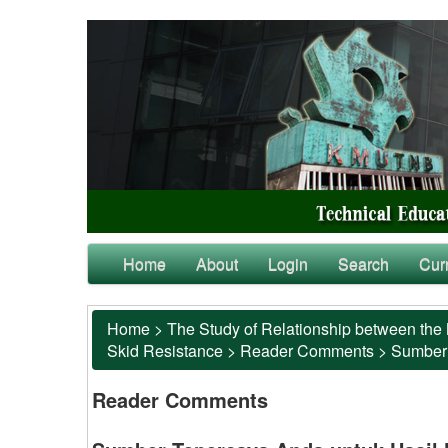
Home
About
Login
Search
Cur
Home
>
The Study of Relationship between the 
Skid Resistance
>
Reader Comments
>
Sumber 
Reader Comments