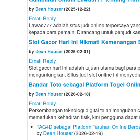
by
Dean Houser
(2025-12-22)
Email Reply
Lawas777 adalah situs judi online terpercaya y
kepada para pemain. Dirancang untuk penjudi ka
Slot Gacor Hari Ini Nikmati Kemenangan 
by
Dean Houser
(2026-02-01)
Email Reply
Slot gacor hari ini adalah tujuan utama bagi par
menguntungkan. Situs judi slot online ini menyed
Bandar Toto sebagai Platform Togel Onli
by
Dean Houser
(2026-02-18)
Email Reply
Perkembangan teknologi digital telah mengubah c
memerlukan kehadiran fisik, kini pengguna dapat 
TAG4D sebagai Platform Taruhan Online Berb
by
Dean Houser
(2026-02-19)