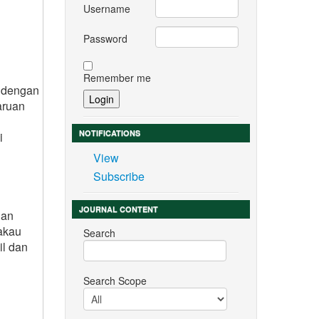
Username
Password
Remember me
t dengan
aruan
NOTIFICATIONS
i
View
Subscribe
JOURNAL CONTENT
gan
akau
Search
il dan
Search Scope