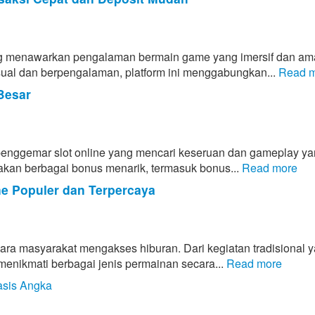
ang menawarkan pengalaman bermain game yang imersif dan a
sual dan berpengalaman, platform ini menggabungkan...
Read 
Besar
a penggemar slot online yang mencari keseruan dan gameplay y
iakan berbagai bonus menarik, termasuk bonus...
Read more
ne Populer dan Terpercaya
ara masyarakat mengakses hiburan. Dari kegiatan tradisional 
menikmati berbagai jenis permainan secara...
Read more
asis Angka