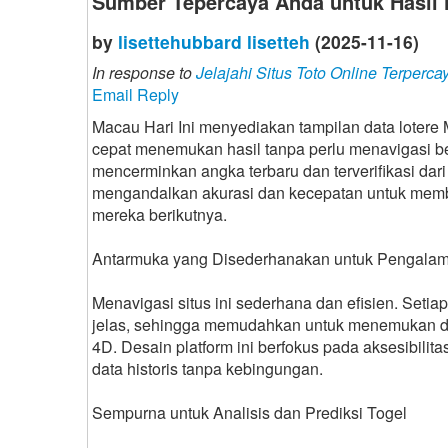
Sumber Tepercaya Anda untuk Hasil H
by
lisettehubbard lisetteh
(2025-11-16)
In response to
Jelajahi Situs Toto Online Terperca
Email Reply
Macau Hari Ini menyediakan tampilan data lotere 
cepat menemukan hasil tanpa perlu menavigasi b
mencerminkan angka terbaru dan terverifikasi dar
mengandalkan akurasi dan kecepatan untuk membu
mereka berikutnya.
Antarmuka yang Disederhanakan untuk Pengalam
Menavigasi situs ini sederhana dan efisien. Setia
jelas, sehingga memudahkan untuk menemukan dat
4D. Desain platform ini berfokus pada aksesibili
data historis tanpa kebingungan.
Sempurna untuk Analisis dan Prediksi Togel