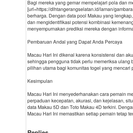
Bagi mereka yang gemar mempelajari pola dan m
[url=https://dlhtangerangselatan.id/laman/gamba
berharga. Dengan data pool Makau yang lengkap,
dan mengidentifikasi potensi kombinasi kemenan
menyempurnakan prediksi mereka dengan informasi
Pembaruan Andal yang Dapat Anda Percaya
Macau Hari Ini dikenal karena konsistensi dan ak
sehingga pengguna tidak perlu memeriksa ulang 
pilihan utama bagi komunitas togel yang mencari
Kesimpulan
Macau Hari Ini menyederhanakan cara pemain me
perpaduan kecepatan, akurasi, dan kejelasan, situ
data Makau 5D dan Toto Makau 4D terkini. Deng
Macau Hari Ini memastikan setiap pemain tetap t
Replies