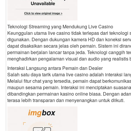
Teknologi Streaming yang Mendukung Live Casino
Keunggulan utama live casino tidak terlepas dari teknologi 
digunakan. Dengan dukungan kamera HD dan koneksi server y
dapat disaksikan secara jelas oleh pemain. Sistem ini dir
permainan berjalan lancar tanpa jeda. Teknologi canggih 
menghadirkan pengalaman visual dan audio yang realistis 
Interaksi Langsung antara Pemain dan Dealer
Salah satu daya tarik utama live casino adalah interaksi l
Melalui fitur chat yang tersedia, pemain dapat berkomunika
maupun sesama pemain. Interaksi ini menciptakan suasana 
dibandingkan permainan kasino online biasa. Dengan adany
terasa lebih transparan dan menyenangkan untuk diikuti.