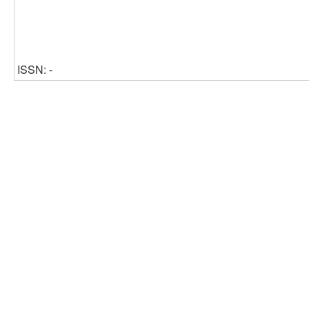
ISSN: -