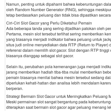
Namun, penting untuk dipahami bahwa keberuntungan dala
oleh Random Number Generator (RNG), sehingga meskipun 
tetap berdasarkan peluang dan tidak bisa dipastikan secara
Ciri-Ciri Slot Gacor yang Perlu Diketahui Pemain
Ada beberapa tanda yang sering dijadikan patokan oleh pem
Pertama, mesin slot tersebut terlihat sering memberikan ke
yang biasanya menjadi indikator bahwa peluang untuk jac
situs judi online menyediakan data RTP (Return to Player)
referensi dalam memilih slot gacor. Slot dengan RTP tingg
biasanya dianggap sebagai slot gacor.
Selain itu, perubahan pola kemenangan juga menjadi indika
jarang memberikan hadiah tiba-tiba mulai memberikan bebe
pemain biasanya menilai bahwa mesin tersebut sedang dal
diperlukan kehati-hatian dan analisa lebih mendalam karen
berperan.
Strategi Bermain Slot Gacor untuk Meningkatkan Peluang
Meski permainan slot sangat bergantung pada keberuntunga
diterapkan saat bermain slot gacor agar peluang menang le