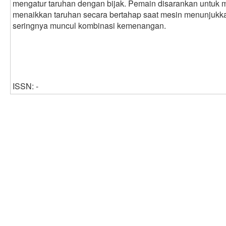
mengatur taruhan dengan bijak. Pemain disarankan untuk 
menaikkan taruhan secara bertahap saat mesin menunjukkan
seringnya muncul kombinasi kemenangan.
ISSN: -