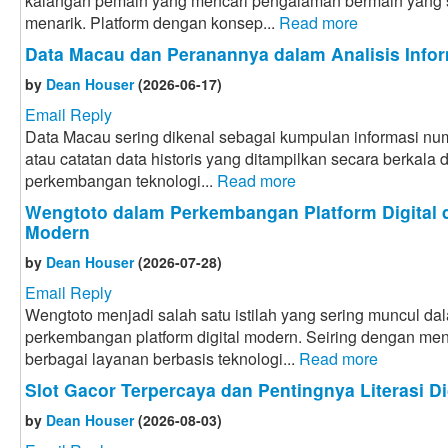
kalangan pemain yang mencari pengalaman bermain yang
menarik. Platform dengan konsep...
Read more
Data Macau dan Peranannya dalam Analisis Infor
by
Dean Houser
(2026-06-17)
Email Reply
Data Macau sering dikenal sebagai kumpulan informasi num
atau catatan data historis yang ditampilkan secara berkala 
perkembangan teknologi...
Read more
Wengtoto dalam Perkembangan Platform Digital 
Modern
by
Dean Houser
(2026-07-28)
Email Reply
Wengtoto menjadi salah satu istilah yang sering muncul 
perkembangan platform digital modern. Seiring dengan men
berbagai layanan berbasis teknologi...
Read more
Slot Gacor Terpercaya dan Pentingnya Literasi Di
by
Dean Houser
(2026-08-03)