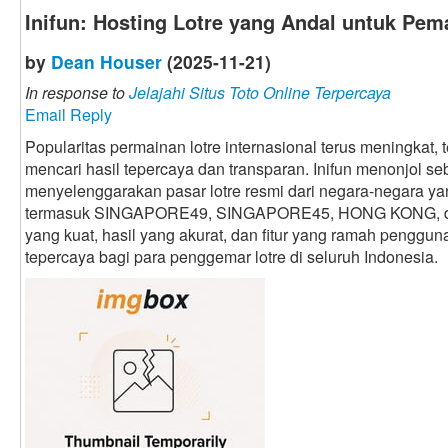
Inifun: Hosting Lotre yang Andal untuk Pem
by
Dean Houser
(2025-11-21)
In response to
Jelajahi Situs Toto Online Terpercaya
Email Reply
Popularitas permainan lotre internasional terus meningkat,
mencari hasil tepercaya dan transparan. Inifun menonjol se
menyelenggarakan pasar lotre resmi dari negara-negara yang
termasuk SINGAPORE49, SINGAPORE45, HONG KONG, 
yang kuat, hasil yang akurat, dan fitur yang ramah pengguna
tepercaya bagi para penggemar lotre di seluruh Indonesia.