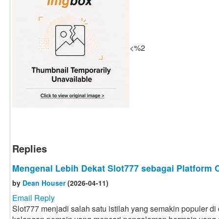
<%2
Replies
Mengenal Lebih Dekat Slot777 sebagai Platform 
by
Dean Houser
(2026-04-11)
Email Reply
Slot777 menjadi salah satu istilah yang semakin populer di 