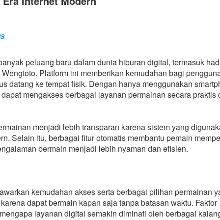
 Era Internet Modern
ya
anyak peluang baru dalam dunia hiburan digital, termasuk had
i Wengtoto. Platform ini memberikan kemudahan bagi penggun
arus datang ke tempat fisik. Dengan hanya menggunakan smart
n dapat mengakses berbagai layanan permainan secara praktis
permainan menjadi lebih transparan karena sistem yang diguna
ern. Selain itu, berbagai fitur otomatis membantu pemain memp
pengalaman bermain menjadi lebih nyaman dan efisien.
awarkan kemudahan akses serta berbagai pilihan permainan y
 karena dapat bermain kapan saja tanpa batasan waktu. Faktor
mengapa layanan digital semakin diminati oleh berbagai kalan