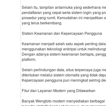
Selain itu, tampilan antarmuka yang sederhana 
pendaftaran yang cepat serta sistem login yang
prosedur yang rumit. Kemudahan ini menjadikan si
yang terus berkembang.
Sistem Keamanan dan Kepercayaan Pengguna
Keamanan menjadi salah satu aspek penting dalam
menggunakan teknologi enkripsi untuk melindungi
Dengan adanya sistem keamanan berlapis, penggu
platform.
Selain perlindungan data, situs terpercaya juga m
ditentukan melalui sistem otomatis yang tidak da
Kepercayaan pengguna pun meningkat seiring den
Fitur dan Layanan Modern yang Ditawarkan
Banyak Wengtoto modern menyediakan berbagai f