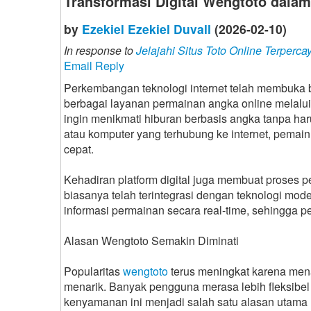
Transformasi Digital Wengtoto dalam
by
Ezekiel Ezekiel Duvall
(2026-02-10)
In response to
Jelajahi Situs Toto Online Terperca
Email Reply
Perkembangan teknologi internet telah membuka b
berbagai layanan permainan angka online melalu
ingin menikmati hiburan berbasis angka tanpa h
atau komputer yang terhubung ke internet, pemai
cepat.
Kehadiran platform digital juga membuat proses 
biasanya telah terintegrasi dengan teknologi mod
informasi permainan secara real-time, sehingga 
Alasan Wengtoto Semakin Diminati
Popularitas
wengtoto
terus meningkat karena men
menarik. Banyak pengguna merasa lebih fleksibel
kenyamanan ini menjadi salah satu alasan utama 