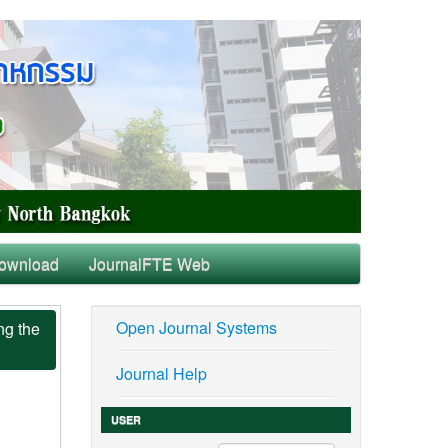
ownload
JournalFTE Web
Open Journal Systems
ng the
Journal Help
USER