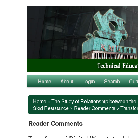
Home
About
Login
Search
Cur
Home
>
The Study of Relationship between the 
Skid Resistance
>
Reader Comments
>
Transfo
Reader Comments