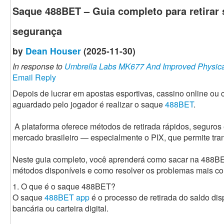
Saque 488BET – Guia completo para retirar 
segurança
by
Dean Houser
(2025-11-30)
In response to
Umbrella Labs MK677 And Improved Physica
Email Reply
Depois de lucrar em apostas esportivas, cassino online o
aguardado pelo jogador é realizar o saque
488BET
.
A plataforma oferece métodos de retirada rápidos, seguros
mercado brasileiro — especialmente o PIX, que permite tran
Neste guia completo, você aprenderá como sacar na 488BET
métodos disponíveis e como resolver os problemas mais c
1. O que é o saque 488BET?
O saque
488BET app
é o processo de retirada do saldo di
bancária ou carteira digital.