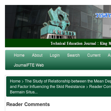
Home
About
Login
Search
Current
A
JournalFTE Web
Home
>
The Study of Relationship between the Mean Dep
and Factor Influencing the Skid Resistance
>
Reader Co
Bermain Situs...
Reader Comments