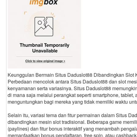
Keunggulan Bermain Situs Daduslot88 Dibandingkan Slot 
Perbedaan mencolok antara Situs Daduslot88 dan slot mesi
kenyamanan serta variasinya. Situs Daduslot88 memungki
di mana saja melalui perangkat seperti smartphone, tablet, a
menguntungkan bagi mereka yang tidak memiliki waktu untu
Selain itu, variasi tema dan fitur permainan dalam Situs Da
dibandingkan mesin slot tradisional. Beberapa game memil
(paylines) dan fitur bonus interaktif yang menambah penga
memanfaatkan bonus pendaftaran, free spin, atau cashback 