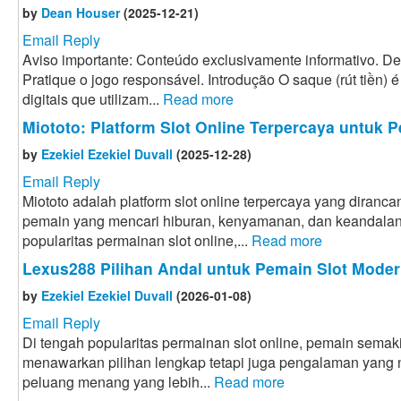
by
Dean Houser
(2025-12-21)
Email Reply
Aviso importante: Conteúdo exclusivamente informativo. De
Pratique o jogo responsável. Introdução O saque (rút tiền)
digitais que utilizam...
Read more
Miototo: Platform Slot Online Terpercaya untuk
by
Ezekiel Ezekiel Duvall
(2025-12-28)
Email Reply
Miototo adalah platform slot online terpercaya yang diran
pemain yang mencari hiburan, kenyamanan, dan keandalan
popularitas permainan slot online,...
Read more
Lexus288 Pilihan Andal untuk Pemain Slot Mode
by
Ezekiel Ezekiel Duvall
(2026-01-08)
Email Reply
Di tengah popularitas permainan slot online, pemain semak
menawarkan pilihan lengkap tetapi juga pengalaman yang 
peluang menang yang lebih...
Read more