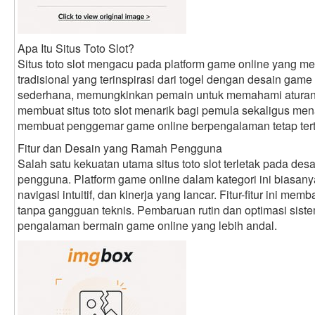
Apa Itu Situs Toto Slot?
Situs toto slot mengacu pada platform game online yang 
tradisional yang terinspirasi dari togel dengan desain ga
sederhana, memungkinkan pemain untuk memahami aturan 
membuat situs toto slot menarik bagi pemula sekaligus m
membuat penggemar game online berpengalaman tetap tert
Fitur dan Desain yang Ramah Pengguna
Salah satu kekuatan utama situs toto slot terletak pada des
pengguna. Platform game online dalam kategori ini biasanya
navigasi intuitif, dan kinerja yang lancar. Fitur-fitur ini 
tanpa gangguan teknis. Pembaruan rutin dan optimasi siste
pengalaman bermain game online yang lebih andal.