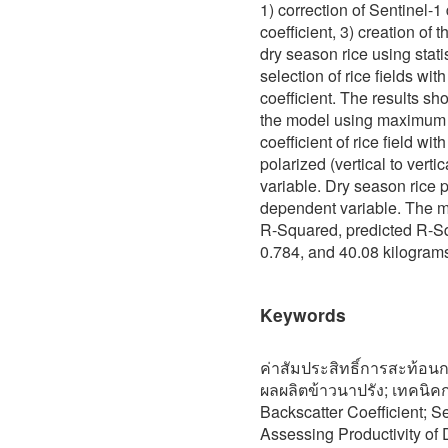
1) correction of Sentinel-1 
coefficient, 3) creation of 
dry season rice using stati
selection of rice fields wi
coefficient. The results s
the model using maximum 
coefficient of rice field wit
polarized (vertical to vert
variable. Dry season rice pr
dependent variable. The m
R-Squared, predicted R-S
0.784, and 40.08 kilograms 
Keywords
ค่าสัมประสิทธิ์การสะท้อนก
ผลผลิตข้าวนาปรัง; เทคนิค
Backscatter Coefficient; Se
Assessing Productivity o