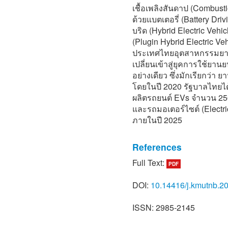
เชื้อเพลิงสันดาป (Combust
ด้วยแบตเตอรี่ (Battery Dri
บริด (Hybrid Electric Veh
(Plugin Hybrid Electric Ve
ประเทศไทยอุตสาหกรรมยาน
เปลี่ยนเข้าสู่ยุคการใช้ยาน
อย่างเดียว ซึ่งมักเรียกว่า 
โดยในปี 2020 รัฐบาลไทยไ
ผลิตรถยนต์ EVs จำนวน 250
และรถมอเตอร์ไซต์ (Electri
ภายในปี 2025
References
Full Text:
PDF
[1] Thailand Board of Inve
ramp up electric vehicle p
DOI:
10.14416/j.kmutnb.2
investment board says,” I
Thailand, Press Release N
ISSN: 2985-2145
[2] C. Edwards, “The EV l