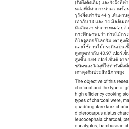
(รังผึ้งดั้งเดิม) และรังผึ้งท
หล่อที่มีค่าการนำความร้อน
รูรังผึ้งเท่ากับ 44 รู เส้นผ
เท่ากับ 13 และ 14 มิลลิเม
มิลลิเมตร ทำการทดสอบด้วยว
การศึกษาพบว่า ถ่านไม้กระถ
กิโลจูลต่อกิโลกรัม เตาหุงต้
และใช้ถ่านไม้กระถินเป็นเช
สูงสุดเท่ากับ 43.97 เปอร์เ
สูงขึ้น 4.64 เปอร์เซ็นต์ จ
ชนิดของวัสดุที่ใช้ทำรังผึ
เตาหุงต้มประสิทธิภาพสูง
The objective of this resear
charcoal and the type of gr
high efficiency cooking st
types of charcoal were, m
quadrangulare kurz charco
dipterocarpus alatus charc
leucocephala charcoal, pt
eucalyptus, bambuseae cha