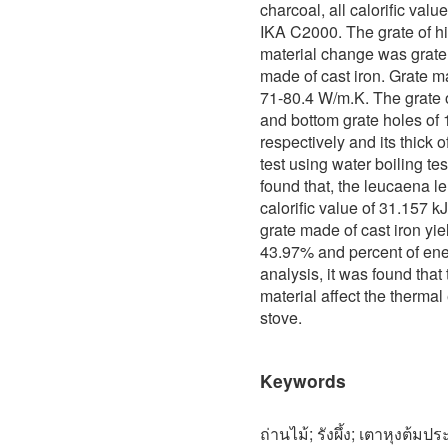
charcoal, all calorific val
IKA C2000. The grate of hi
material change was grate 
made of cast iron. Grate ma
71-80.4 W/m.K. The grate o
and bottom grate holes of 
respectively and its thick o
test using water boiling te
found that, the leucaena l
calorific value of 31.157 k
grate made of cast iron yie
43.97% and percent of ene
analysis, it was found that
material affect the thermal
stove.
Keywords
ถ่านไม้; รังผึ้ง; เตาหุงต้มป