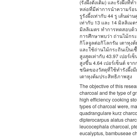
(รังผึ้งดั้งเดิม) และรังผึ้งท
หล่อที่มีค่าการนำความร้อน
รูรังผึ้งเท่ากับ 44 รู เส้นผ
เท่ากับ 13 และ 14 มิลลิเม
มิลลิเมตร ทำการทดสอบด้วยว
การศึกษาพบว่า ถ่านไม้กระถ
กิโลจูลต่อกิโลกรัม เตาหุงต้
และใช้ถ่านไม้กระถินเป็นเช
สูงสุดเท่ากับ 43.97 เปอร์เ
สูงขึ้น 4.64 เปอร์เซ็นต์ จ
ชนิดของวัสดุที่ใช้ทำรังผึ
เตาหุงต้มประสิทธิภาพสูง
The objective of this resear
charcoal and the type of gr
high efficiency cooking st
types of charcoal were, m
quadrangulare kurz charco
dipterocarpus alatus charc
leucocephala charcoal, pt
eucalyptus, bambuseae cha