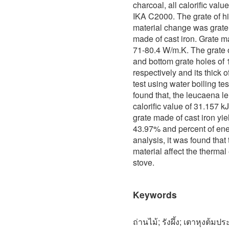
charcoal, all calorific val
IKA C2000. The grate of hi
material change was grate 
made of cast iron. Grate ma
71-80.4 W/m.K. The grate o
and bottom grate holes of 
respectively and its thick o
test using water boiling te
found that, the leucaena l
calorific value of 31.157 k
grate made of cast iron yie
43.97% and percent of ene
analysis, it was found that
material affect the thermal
stove.
Keywords
ถ่านไม้; รังผึ้ง; เตาหุงต้มป