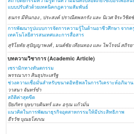
สถาปัตยกรรมความรู้ด้านความมั่นคงปลอดภัยไซเบอร์เพื่อสน
แบบปรับตัวด้วยเทคนิคกฎความสัมพันธ์
ธนกร มีหินกอง ,
ประสงค์ ปราณีตพลกรัง และ
นิเวศ จิระวิชิตช
การพัฒนารูปแบบการจัดการความรู้ในด้านอาชีวศึกษา จากครูผู
เทคโนโลยีสารสนเทศและการสื่อสาร
สุริโยทัย สุปัญญาพงศ์ ,
มนต์ชัย เทียนทอง และ
ไพโรจน์ สถิรย
บทความวิชาการ (Academic Article)
เซรามิกทางทันตกรรม
พรรณาภา สินธุประเสริฐ
ช่วงความเชื่อมั่นสำหรับขนาดอิทธิพลในการวิเคราะห์อภิมาน
วาสนา จันทร์ขำ
สถิติค่าสุดขีด
ปิยภัทร บุษบาบดินทร์ และ
อรุณ แก้วมั่น
แนวคิดในการพัฒนาธุรกิจอุตสาหกรรมให้มีประสิทธิภาพ
ธีรวัช บุณยโสภณ