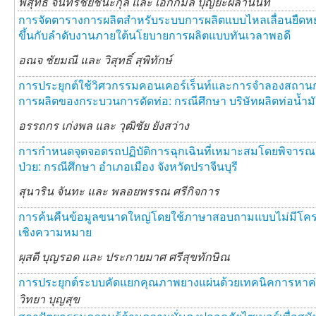
พิสุทธิ์ จันทร์ชัยชนะกุล และ
เอกกมล บุญยะผลานันท์
การจัดตารางการผลิตสำหรับระบบการผลิตแบบไหลเลื่อนยืดหยุ่นโ
ขึ้นกับลำดับงานภายใต้นโยบายการผลิตแบบทันเวลาพอดี
อณจ ชัยมณี และ
วิสุทธิ์ สุพิทักษ์
การประยุกต์ใช้วิศวกรรมคอนเคอร์เร็นท์และการจำลองสถา
การผลิตของกระบวนการดัดท่อ: กรณีศึกษา บริษัทผลิตท่อน้ำม
อรรถกร เก่งพล และ
วุฒิชัย ยังสว่าง
การกำหนดจุดจอดรถปฏิบัติการฉุกเฉินที่เหมาะสมโดยพิจารณ
ป่วย: กรณีศึกษา อำเภอเมือง จังหวัดปราจีนบุรี
สุนาริน จันทะ และ
พลอยพรรณ ศรีกิจการ
การค้นคืนข้อมูลขนาดใหญ่โดยใช้ภาษาสอบถามแบบไม่มีโครงส
เชิงความหมาย
ผุสดี บุญรอด และ
ประกายมาศ ศรีสุขทักษิณ
การประยุกต์ระบบคัดแยกคุณภาพยางแผ่นด้วยเทคนิคการหาค่า
วิทยา บุญสุข