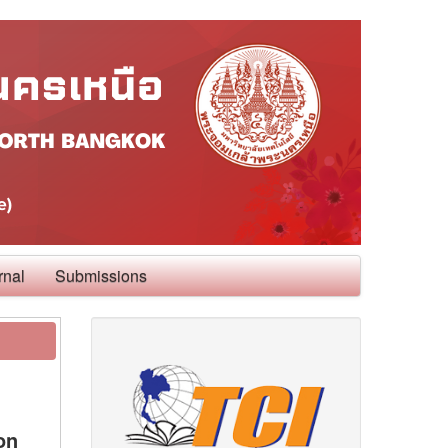
rnal
Submissions
on