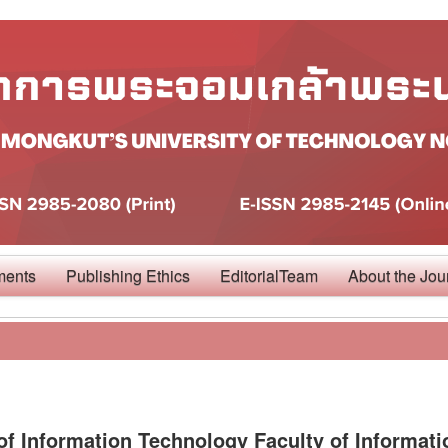
ments
Publishing Ethics
EditorialTeam
About the Jou
f Information Technology Faculty of Informati