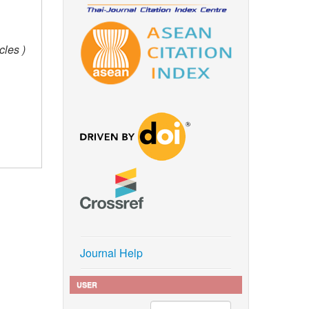
les )
Journal Help
USER