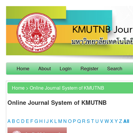
Home
About
Login
Register
Search
Home
>
Online Journal System of KMUTNB
Online Journal System of KMUTNB
A
B
C
D
E
F
G
H
I
J
K
L
M
N
O
P
Q
R
S
T
U
V
W
X
Y
Z
All