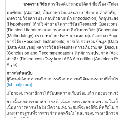
บทความวิจัย
ควรมีองค์ประกอบได้แก่ ชื่อเรื่อง (Title
บทคัดย่อ (Abstract) เป็นภาษาไทยและภาษาอังกฤษ คำสำคัญ (K
บทความวิจัยควรประกอบด้วย บทนำ (Introduction) วัตถุประสง
(Hypotheses) (ถ้ามี) คำถามในการวิจัย (Research Questio
(Related Literature) และ กรอบแนวคิดในการวิจัย (Conceptual
(Methodology) ประกอบด้วย ประชากรและกลุ่มตัวอย่าง (Populat
การวิจัย (Research Instruments) การเก็บรวบรวมข้อมูล (Data
(Data Analysis) ผลการวิจัย (Results) การอภิปรายผล (Disc
(Conclusion and Recommendation) กิตติกรรมประกาศ (Ack
อ้างอิง (References) ในรูปแบบ APA 6th edition (American Ps
Style)
การส่งต้นฉบับ
ผู้นิพนธ์ส่งบทความวิชาการหรือบทความวิจัยผ่านระบบที่เว็บไ
(tci-thaijo.org)
เมื่อกองบรรณาธิการได้รับบทความเรียบร้อยแล้ว กองบรรณาธิ
จากนั้นกองบรรณาธิการจะดำเนินการตรวจสอบบทความในเบื้อง
เนื้อหาวารสารหรือไม่ มีความเหมาะสมที่จะลงตีพิมพ์หรือไม่ 
และมาตรฐานที่วารสารกำหนดหรือไม่ และกองบรรณาธิการจะแ