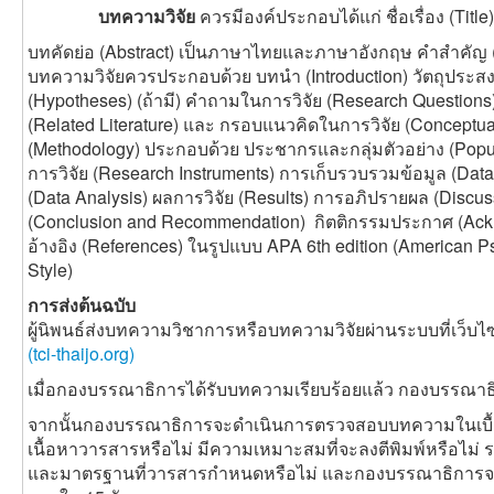
บทความวิจัย
ควรมีองค์ประกอบได้แก่ ชื่อเรื่อง (Title
บทคัดย่อ (Abstract) เป็นภาษาไทยและภาษาอังกฤษ คำสำคัญ (K
บทความวิจัยควรประกอบด้วย บทนำ (Introduction) วัตถุประสง
(Hypotheses) (ถ้ามี) คำถามในการวิจัย (Research Questio
(Related Literature) และ กรอบแนวคิดในการวิจัย (Conceptual
(Methodology) ประกอบด้วย ประชากรและกลุ่มตัวอย่าง (Populat
การวิจัย (Research Instruments) การเก็บรวบรวมข้อมูล (Data
(Data Analysis) ผลการวิจัย (Results) การอภิปรายผล (Disc
(Conclusion and Recommendation) กิตติกรรมประกาศ (Ack
อ้างอิง (References) ในรูปแบบ APA 6th edition (American Ps
Style)
การส่งต้นฉบับ
ผู้นิพนธ์ส่งบทความวิชาการหรือบทความวิจัยผ่านระบบที่เว็บไ
(tci-thaijo.org)
เมื่อกองบรรณาธิการได้รับบทความเรียบร้อยแล้ว กองบรรณาธิ
จากนั้นกองบรรณาธิการจะดำเนินการตรวจสอบบทความในเบื้อง
เนื้อหาวารสารหรือไม่ มีความเหมาะสมที่จะลงตีพิมพ์หรือไม่ 
และมาตรฐานที่วารสารกำหนดหรือไม่ และกองบรรณาธิการจะแ