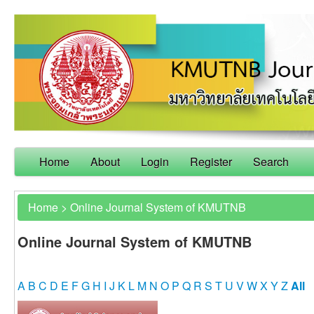
Home
About
Login
Register
Search
Home
>
Online Journal System of KMUTNB
Online Journal System of KMUTNB
A
B
C
D
E
F
G
H
I
J
K
L
M
N
O
P
Q
R
S
T
U
V
W
X
Y
Z
All