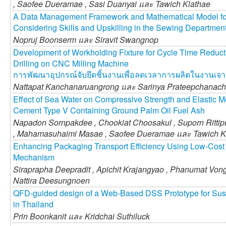
,
Saofee Dueramae ,
Sasi Duanyai และ
Tawich Klathae
A Data Management Framework and Mathematical Model for
Considering Skills and Upskilling in the Sewing Department
Nopruj Boonserm และ
Siravit Swangnop
Development of Workholding Fixture for Cycle Time Reduct
Drilling on CNC Milling Machine
การพัฒนาอุปกรณ์จับยึดชิ้นงานเพื่อลดเวลาการผลิตในงานเจาะล
Nattapat Kanchanaruangrong และ
Sarinya Prateepchanach
Effect of Sea Water on Compressive Strength and Elastic M
Cement Type V Containing Ground Palm Oil Fuel Ash
Napadon Sornpakdee ,
Chookiat Choosakul ,
Suporn Ritti
,
Mahamasuhaimi Masae ,
Saofee Dueramae และ
Tawich K
Enhancing Packaging Transport Efficiency Using Low-Cost
Mechanism
Siraprapha Deepradit ,
Apichit Krajangyao ,
Phanumat Vong
Nattira Deesungnoen
QFD-guided design of a Web-Based DSS Prototype for Su
in Thailand
Prin Boonkanit และ
Kridchai Suthiluck