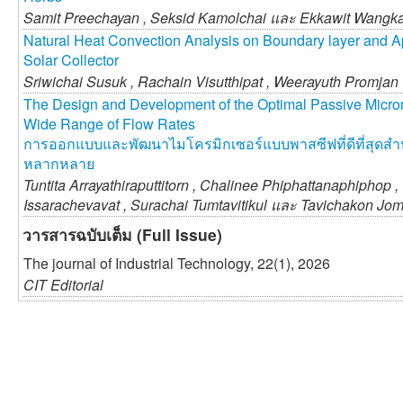
Samit Preechayan ,
Seksid Kamolchai และ
Ekkawit Wangk
Natural Heat Convection Analysis on Boundary layer and App
Solar Collector
Sriwichai Susuk ,
Rachain Visutthipat ,
Weerayuth Promjan
The Design and Development of the Optimal Passive Micr
Wide Range of Flow Rates
การออกแบบและพัฒนาไมโครมิกเซอร์แบบพาสซีฟที่ดีที่สุดสำห
หลากหลาย
Tuntita Arrayathiraputtitorn ,
Chalinee Phiphattanaphiphop ,
Issarachevavat ,
Surachai Tumtavitikul และ
Tavichakon Jo
วารสารฉบับเต็ม (Full Issue)
The journal of Industrial Technology, 22(1), 2026
CIT Editorial