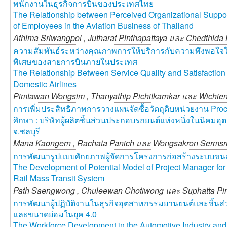
พนักงานในธุรกิจการบินของประเทศไทย
The Relationship between Perceived Organizational Suppo
of Employees in the Aviation Business of Thailand
Athima Sriwangpol ,
Jutharat Pinthapattaya และ
Chedthida 
ความสัมพันธ์ระหว่างคุณภาพการให้บริการกับความพึงพอใจใ
พิเศษของสายการบินภายในประเทศ
The Relationship Between Service Quality and Satisfaction
Domestic Airlines
Pimtawan Wongsim ,
Thanyathip Pichitkarnkar และ
Wichien
การเพิ่มประสิทธิภาพการวางแผนจัดซื้อวัตถุดิบหน่วยงาน Pro
ศึกษา : บริษัทผู้ผลิตชิ้นส่วนประกอบรถยนต์แห่งหนึ่งในนิคมอุ
จ.ชลบุรี
Mana Kaongern ,
Rachata Panich และ
Wongsakron Sermsr
การพัฒนารูปแบบศักยภาพผู้จัดการโครงการก่อสร้างระบบข
The Development of Potential Model of Project Manager for
Rail Mass Transit System
Path Saengwong ,
Chuleewan Chotiwong และ
Suphatta Pi
การพัฒนาผู้ปฏิบัติงานในธุรกิจอุตสาหกรรมยานยนต์และชิ้นส
และขนาดย่อมในยุค 4.0
The Workforce Development in the Automotive Industry and 