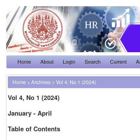
Home
About
Login
Search
Current
A
Home
>
Archives
>
Vol 4, No 1 (2024)
Vol 4, No 1 (2024)
January - April
Table of Contents