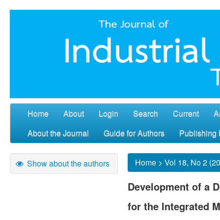
Home
About
Login
Search
Current
A
About the Journal
Guide for Authors
Publishing 
Home
>
Vol 18, No 2 (2
Show about the authors
Development of a 
for the Integrated