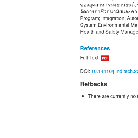
ของอุตสาหกรรมยานยนต์; 
จัดการอาชีวอนามัยและคว
Program; Integration; Aut
System;Environmental Ma
Health and Safety Manag
References
Full Text:
PDF
[1] www.youtube.com/cha
fElmnuZHBcOJQdw/videos.
DOI:
10.14416/j.ind.tech.
[2] M. Wachirapornphongsa
Refbacks
developed software for IS
Study, Thai-Nichi Institute
There are currently no 
[3] www.thepexcel.com/10
April 2021)
[4] https://pubhtml5.com/r
2021)
[5] https://th.stuklopecha