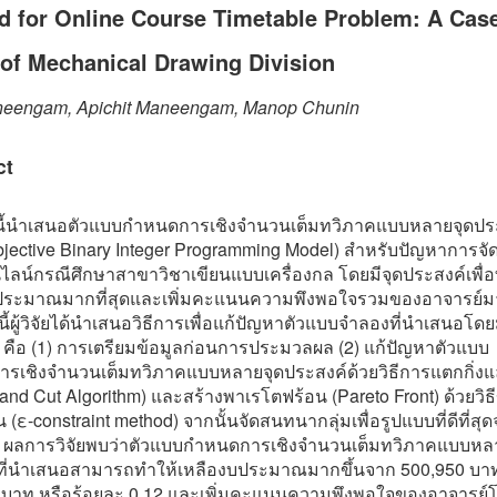
d for Online Course Timetable Problem: A Cas
of Mechanical Drawing Division
neengam, Apichit Maneengam, Manop Chunin
ct
ยนี้นำเสนอตัวแบบกำหนดการเชิงจำนวนเต็มทวิภาคแบบหลายจุดปร
bjective Binary Integer Programming Model) สำหรับปัญหาการจ
ลน์กรณีศึกษาสาขาวิชาเขียนแบบเครื่องกล โดยมีจุดประสงค์เพื่อ
ประมาณมากที่สุดและเพิ่มคะแนนความพึงพอใจรวมของอาจารย์มาก
้ผู้วิจัยได้นำเสนอวิธีการเพื่อแก้ปัญหาตัวแบบจำลองที่นำเสนอโดยมี
้ คือ (1) การเตรียมข้อมูลก่อนการประมวลผล (2) แก้ปัญหาตัวแบบ
รเชิงจำนวนเต็มทวิภาคแบบหลายจุดประสงค์ด้วยวิธีการแตกกิ่งแ
and Cut Algorithm) และสร้างพาเรโตฟร้อน (Pareto Front) ด้วยวิธี
 (ε-constraint method) จากนั้นจัดสนทนากลุ่มเพื่อรูปแบบที่ดีที่ส
 ผลการวิจัยพบว่าตัวแบบกำหนดการเชิงจำนวนเต็มทวิภาคแบบหล
ที่นำเสนอสามารถทำให้เหลืองบประมาณมากขึ้นจาก 500,950 บาท
 บาท หรือร้อยละ 0.12 และเพิ่มคะแนนความพึงพอใจของอาจารย์