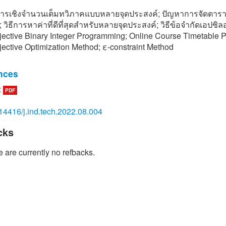
รเชิงจำนวนเต็มทวิภาคแบบหลายจุดประสงค์; ปัญหาการจัดตาร
 วิธีการหาค่าที่ดีที่สุดสำหรับหลายจุดประสงค์; วิธีข้อจำกัดเอปซิล
jective Binary Integer Programming; Online Course Timetable 
jective Optimization Method; ε-constraint Method
nces
:
PDF
abaei, J. Karimpour and A. Hadidi, A survey of approaches for un
imetabling problem, Computers and Industrial Engineering, 2015
14416/j.ind.tech.2022.08.004
cks
mran Hossain, M.A.H. Akhand, M.I.R. Shuvo, N. Siddique and H. 
tion of university course scheduling problem using particle sw
 are currently no refbacks.
tion with selective search, Expert Systems with Applications, 20
sari, M. Ranjbar, N. Jamili and
elaie, A two-stage stochastic programming approach for a multi
e course timetabling problem with courses cancelation risk, Co
strial Engineering, 2019, 130, 650-660.