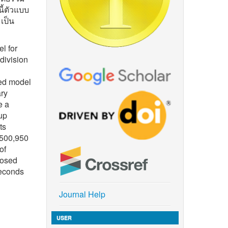
ี้ตัวแบบ
เป็น
l for
division
sed model
ary
e a
up
ts
 500,950
of
posed
seconds
Journal Help
USER