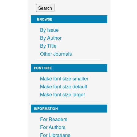
ling
BROWSE
sity
By Issue
By Author
By Title
rategies
38, 253-
Other Journals
FONT SIZE
iversity
,
Make font size smaller
Make font size default
h school
Make font size larger
thm,
INFORMATION
obustness
For Readers
For Authors
For Librarians