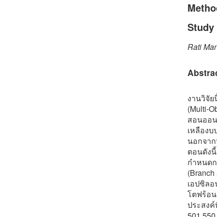
Metho
Study 
Rati Ma
Abstra
งานวิจั
(Multi-O
สอนออนไ
เหลืองบ
นอกจากนี
ตอนดังนี
กำหนดกา
(Branch 
เอปซิลอน
โตฟร้อน
ประสงค์
501,550