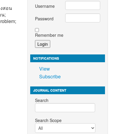
Username
างสอน
อน;
Password
Problem;
Remember me
iversity
NOTIFICATIONS
, 86, 43-
View
Subscribe
Adeli,
arm
JOURNAL CONTENT
19, 127,
Search
-
Search Scope
mputers