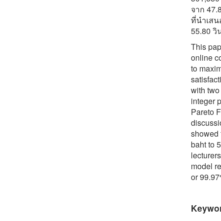
จาก 47.
ที่นำเส
55.80 วิ
This pap
online c
to maxim
satisfac
with two
integer 
Pareto F
discussi
showed t
baht to 
lecturer
model re
or 99.97
Keywo