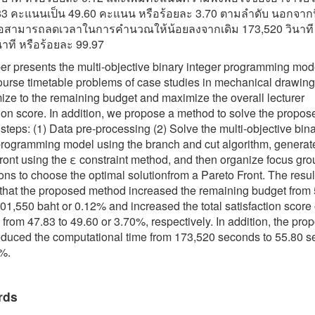
83 คะแนนเป็น 49.60 คะแนน หรือร้อยละ 3.70 ตามลำดับ นอกจากน
นอสามารถลดเวลาในการคำนวณให้น้อยลงจากเดิม 173,520 วินาที 
นาที หรือร้อยละ 99.97
er presents the multi-objective binary integer programming mode
ourse timetable problems of case studies in mechanical drawing
ize to the remaining budget and maximize the overall lecturer
tion score. In addition, we propose a method to solve the propo
 steps: (1) Data pre-processing (2) Solve the multi-objective bin
programming model using the branch and cut algorithm, generat
ront using the ε constraint method, and then organize focus gro
ons to choose the optimal solutionfrom a Pareto Front. The resul
hat the proposed method increased the remaining budget from
501,550 baht or 0.12% and increased the total satisfaction score 
s from 47.83 to 49.60 or 3.70%, respectively. In addition, the pro
duced the computational time from 173,520 seconds to 55.80 
%.
rds