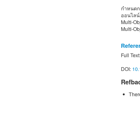
กำหนดกา
ออนไลน์;
Multi-Ob
Multi-Ob
Refere
Full Text
[1] H. B
course t
DOI:
10.
59.
Refba
[2] S. I
Optimiza
There
optimiza
9-24.
[3] P. Ya
M.H. Sha
objectiv
and Indu