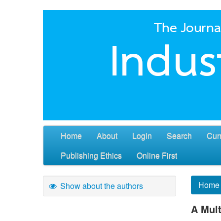
Home
About
Login
Search
Cur
Publishing Ethics
Online First
Home
Show about the authors
A Mult