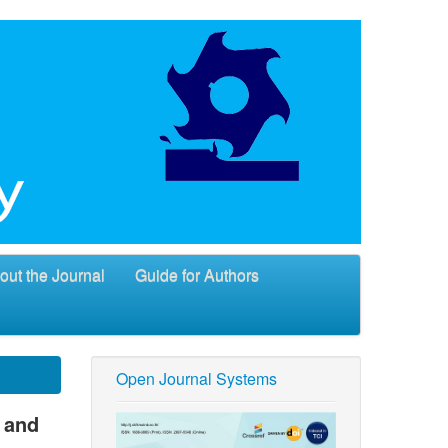
out the Journal
Guide for Authors
Open Journal Systems
 and