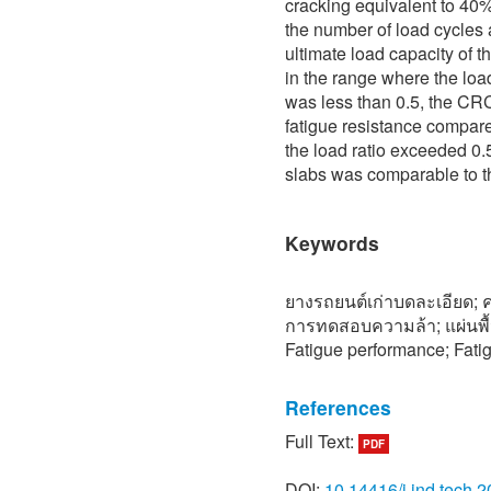
cracking equivalent to 40%
the number of load cycles a
ultimate load capacity of th
in the range where the load
was less than 0.5, the CR
fatigue resistance compare
the load ratio exceeded 0.
slabs was comparable to t
Keywords
ยางรถยนต์เก่าบดละเอียด
การทดสอบความล้า; แผ่นพื้
Fatigue performance; Fatig
References
Full Text:
PDF
[1] J. Xu, Z. Yao, G. Yan
concrete: From a multi-sca
DOI:
10.14416/j.ind.tech.