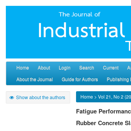
Home
About
Login
Search
Current
A
About the Journal
Guide for Authors
Publishing 
Home
>
Vol 21, No 2 (2
Show about the authors
Fatigue Performanc
Rubber Concrete S