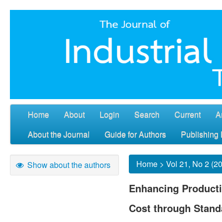
Home
About
Login
Search
Current
A
About the Journal
Guide for Authors
Publishing 
Home
>
Vol 21, No 2 (2
Show about the authors
Enhancing Producti
Cost through Stand