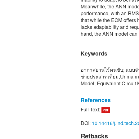
Meanwhile, the ANN model
performance, with an RMSE
that while the ECM offers hi
lacks adaptability and req
hand, the ANN model can l
Keywords
อากาศยานไร้คนขับ; แบบจำ
ข่ายประสาทเทียม;Unmanned
Model; Equivalent Circuit
References
Full Text:
PDF
[1] https://www.icao.int/a
cross-cutting-aviation-is
DOI:
10.14416/j.ind.tech.
aircraft-systems-uas.aspx
Refbacks
[2] R. Guebsi, S. Mami an