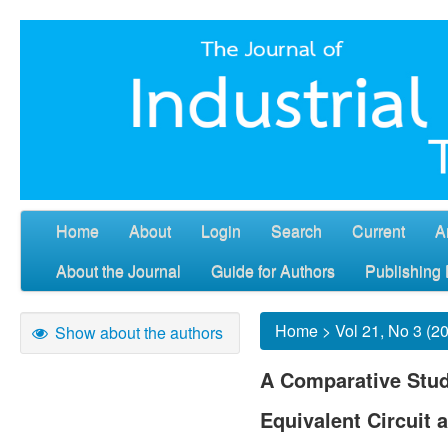
Home
About
Login
Search
Current
A
About the Journal
Guide for Authors
Publishing 
Home
>
Vol 21, No 3 (2
Show about the authors
A Comparative Stud
Equivalent Circuit 