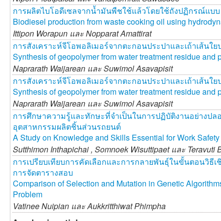
การผลิตไบโอดีเซลจากน้ำมันพืชใช้แล้วโดยใช้ถังปฏิกรณ์แบบ 
Biodiesel production from waste cooking oil using hydrodyn
Ittipon Worapun และ
Nopparat Amattirat
การสังเคราะห์จีโอพอลิเมอร์จากตะกอนประปาและเถ้าเส้นใยป
Synthesis of geopolymer from water treatment residue and p
Naprarath Waijarean และ
Suwimol Asavapisit
การสังเคราะห์จีโอพอลิเมอร์จากตะกอนประปาและเถ้าเส้นใยป
Synthesis of geopolymer from water treatment residue and p
Naprarath Waijarean และ
Suwimol Asavapisit
การศึกษาความรู้และทักษะที่จำเป็นในการปฏิบัติงานอย่างป
อุตสาหกรรมผลิตชิ้นส่วนรถยนต์
A Study on Knowledge and Skills Essential for Work Safety 
Sutthimon Inthapichai ,
Somnoek Wisuttipaet และ
Teravuti
การเปรียบเทียบการคัดเลือกและการกลายพันธุ์ในขั้นตอนวิธีเ
การจัดตารางสอบ
Comparison of Selection and Mutation in Genetic Algorithm
Problem
Vatinee Nuipian และ
Aukkritthiwat Phimpha